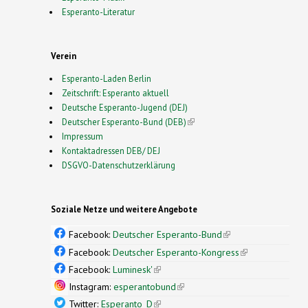
Esperanto-Literatur
Verein
Esperanto-Laden Berlin
Zeitschrift: Esperanto aktuell
Deutsche Esperanto-Jugend (DEJ)
Deutscher Esperanto-Bund (DEB)
(link is external)
Impressum
Kontaktadressen DEB/ DEJ
DSGVO-Datenschutzerklärung
Soziale Netze und weitere Angebote
Facebook:
Deutscher Esperanto-Bund
(link is
external)
Facebook:
Deutscher Esperanto-Kongress
(link is
external)
Facebook:
Luminesk'
(link is external)
Instagram:
esperantobund
(link is external)
Twitter:
Esperanto_D
(link is external)