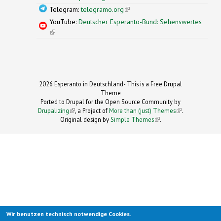
Telegram:
telegramo.org
(link is external)
YouTube:
Deutscher Esperanto-Bund: Sehenswertes
(link is external)
2026 Esperanto in Deutschland- This is a Free Drupal
Theme
Ported to Drupal for the Open Source Community by
Drupalizing
(link is external)
, a Project of
More than (just) Themes
(link is
.
Original design by
Simple Themes
.
(link is
external)
external)
Wir benutzen technisch notwendige Cookies.