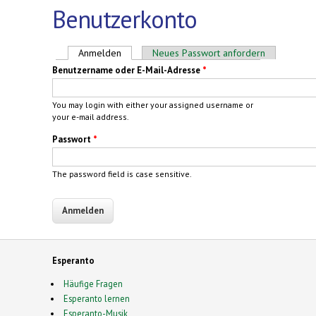
Benutzerkonto
Haupt-Reiter
Anmelden
(aktiver Reiter)
Neues Passwort anfordern
Benutzername oder E-Mail-Adresse
*
You may login with either your assigned username or
your e-mail address.
Passwort
*
The password field is case sensitive.
Esperanto
Häufige Fragen
Esperanto lernen
Esperanto-Musik