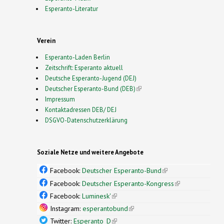
Esperanto-Literatur
Verein
Esperanto-Laden Berlin
Zeitschrift: Esperanto aktuell
Deutsche Esperanto-Jugend (DEJ)
Deutscher Esperanto-Bund (DEB)
(link is external)
Impressum
Kontaktadressen DEB/ DEJ
DSGVO-Datenschutzerklärung
Soziale Netze und weitere Angebote
Facebook:
Deutscher Esperanto-Bund
(link is
external)
Facebook:
Deutscher Esperanto-Kongress
(link is
external)
Facebook:
Luminesk'
(link is external)
Instagram:
esperantobund
(link is external)
Twitter:
Esperanto_D
(link is external)