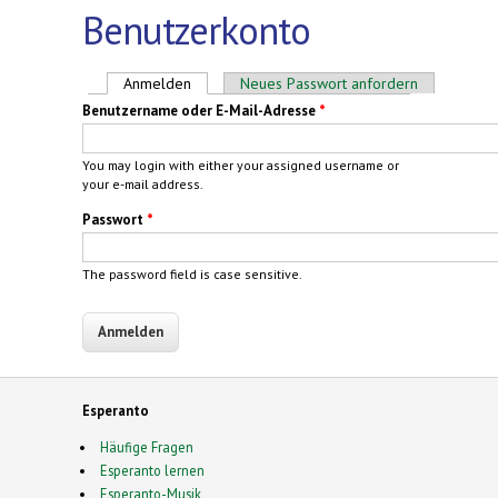
Benutzerkonto
Haupt-Reiter
Anmelden
(aktiver Reiter)
Neues Passwort anfordern
Benutzername oder E-Mail-Adresse
*
You may login with either your assigned username or
your e-mail address.
Passwort
*
The password field is case sensitive.
Esperanto
Häufige Fragen
Esperanto lernen
Esperanto-Musik