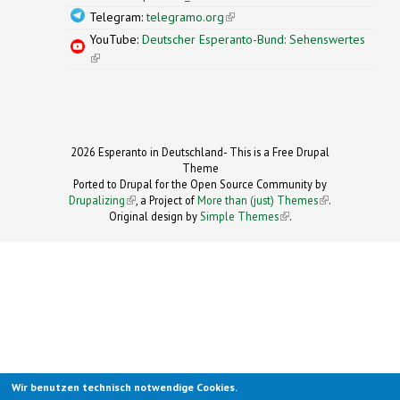
Telegram:
telegramo.org
(link is external)
YouTube:
Deutscher Esperanto-Bund: Sehenswertes
(link is external)
2026 Esperanto in Deutschland- This is a Free Drupal
Theme
Ported to Drupal for the Open Source Community by
Drupalizing
(link is external)
, a Project of
More than (just) Themes
(link is
.
Original design by
Simple Themes
.
(link is
external)
external)
Wir benutzen technisch notwendige Cookies.