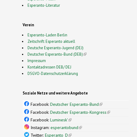
Esperanto-Literatur
Verein
Esperanto-Laden Berlin
Zeitschrift: Esperanto aktuell
Deutsche Esperanto-Jugend (DEJ)
Deutscher Esperanto-Bund (DEB)
(link is external)
Impressum
Kontaktadressen DEB/ DEJ
DSGVO-Datenschutzerklärung
Soziale Netze und weitere Angebote
Facebook:
Deutscher Esperanto-Bund
(link is
external)
Facebook:
Deutscher Esperanto-Kongress
(link is
external)
Facebook:
Luminesk'
(link is external)
Instagram:
esperantobund
(link is external)
Twitter:
Esperanto_D
(link is external)