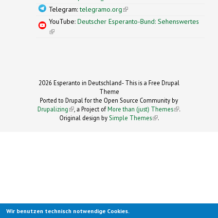
Telegram:
telegramo.org
(link is external)
YouTube:
Deutscher Esperanto-Bund: Sehenswertes
(link is external)
2026 Esperanto in Deutschland- This is a Free Drupal
Theme
Ported to Drupal for the Open Source Community by
Drupalizing
(link is external)
, a Project of
More than (just) Themes
(link is
.
Original design by
Simple Themes
.
(link is
external)
external)
Wir benutzen technisch notwendige Cookies.