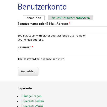
Benutzerkonto
Haupt-Reiter
Anmelden
(aktiver Reiter)
Neues Passwort anfordern
Benutzername oder E-Mail-Adresse
*
You may login with either your assigned username or
your e-mail address.
Passwort
*
The password field is case sensitive.
Esperanto
Häufige Fragen
Esperanto lernen
Esperanto-Musik