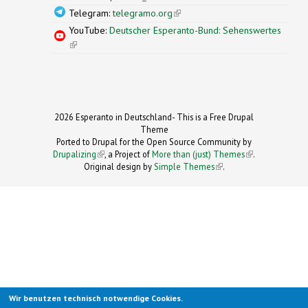
Telegram:
telegramo.org
(link is external)
YouTube:
Deutscher Esperanto-Bund: Sehenswertes
(link is external)
2026 Esperanto in Deutschland- This is a Free Drupal
Theme
Ported to Drupal for the Open Source Community by
Drupalizing
(link is external)
, a Project of
More than (just) Themes
(link is
.
Original design by
Simple Themes
.
(link is
external)
external)
Wir benutzen technisch notwendige Cookies.