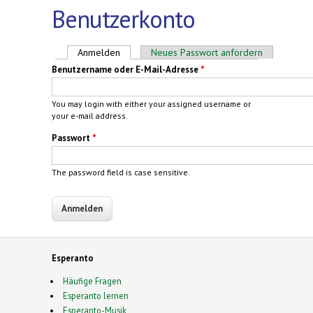
Benutzerkonto
Haupt-Reiter
Anmelden
(aktiver Reiter)
Neues Passwort anfordern
Benutzername oder E-Mail-Adresse
*
You may login with either your assigned username or
your e-mail address.
Passwort
*
The password field is case sensitive.
Esperanto
Häufige Fragen
Esperanto lernen
Esperanto-Musik