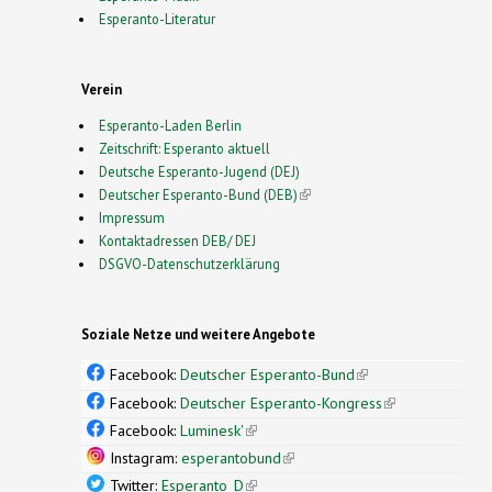
Esperanto-Literatur
Verein
Esperanto-Laden Berlin
Zeitschrift: Esperanto aktuell
Deutsche Esperanto-Jugend (DEJ)
Deutscher Esperanto-Bund (DEB)
(link is external)
Impressum
Kontaktadressen DEB/ DEJ
DSGVO-Datenschutzerklärung
Soziale Netze und weitere Angebote
Facebook:
Deutscher Esperanto-Bund
(link is
external)
Facebook:
Deutscher Esperanto-Kongress
(link is
external)
Facebook:
Luminesk'
(link is external)
Instagram:
esperantobund
(link is external)
Twitter:
Esperanto_D
(link is external)