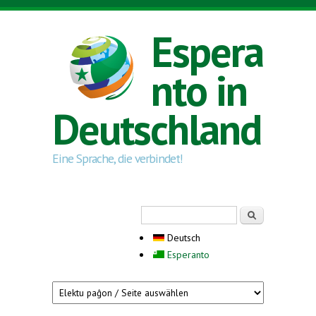
Direkt zum Inhalt
Espera
nto in
Deutschland
Eine Sprache, die verbindet!
Suchformular
Suche
Deutsch
Esperanto