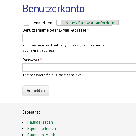
Benutzerkonto
Haupt-Reiter
Anmelden
(aktiver Reiter)
Neues Passwort anfordern
Benutzername oder E-Mail-Adresse
*
You may login with either your assigned username or
your e-mail address.
Passwort
*
The password field is case sensitive.
Esperanto
Häufige Fragen
Esperanto lernen
Esperanto-Musik