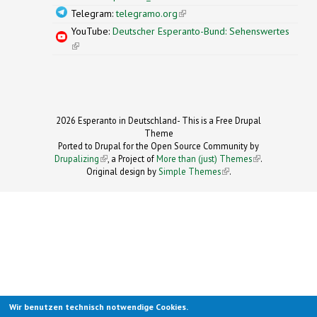
Telegram:
telegramo.org
(link is external)
YouTube:
Deutscher Esperanto-Bund: Sehenswertes
(link is external)
2026 Esperanto in Deutschland- This is a Free Drupal
Theme
Ported to Drupal for the Open Source Community by
Drupalizing
(link is external)
, a Project of
More than (just) Themes
(link is
.
Original design by
Simple Themes
.
(link is
external)
external)
Wir benutzen technisch notwendige Cookies.