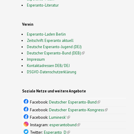
Esperanto-Literatur
Verein
Esperanto-Laden Berlin
Zeitschrift: Esperanto aktuell
Deutsche Esperanto-Jugend (DEJ)
Deutscher Esperanto-Bund (DEB)
(link is external)
Impressum
Kontaktadressen DEB/ DEJ
DSGVO-Datenschutzerklärung
Soziale Netze und weitere Angebote
Facebook:
Deutscher Esperanto-Bund
(link is
external)
Facebook:
Deutscher Esperanto-Kongress
(link is
external)
Facebook:
Luminesk'
(link is external)
Instagram:
esperantobund
(link is external)
Twitter:
Esperanto_D
(link is external)