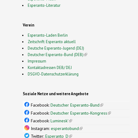
Esperanto-Literatur
Verein
Esperanto-Laden Berlin
Zeitschrift: Esperanto aktuell
Deutsche Esperanto-Jugend (DEJ)
Deutscher Esperanto-Bund (DEB)
(link is external)
Impressum
Kontaktadressen DEB/ DEJ
DSGVO-Datenschutzerklärung
Soziale Netze und weitere Angebote
Facebook:
Deutscher Esperanto-Bund
(link is
external)
Facebook:
Deutscher Esperanto-Kongress
(link is
external)
Facebook:
Luminesk'
(link is external)
Instagram:
esperantobund
(link is external)
Twitter:
Esperanto_D
(link is external)