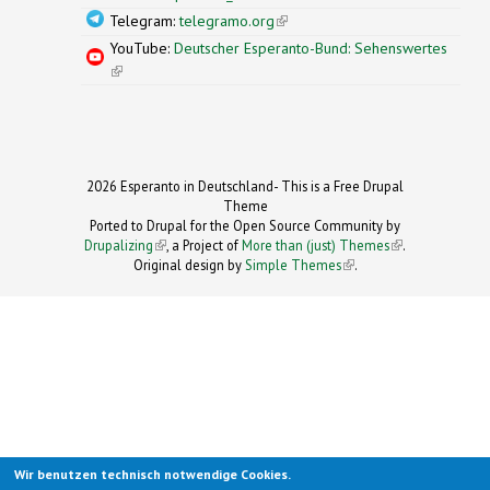
Telegram:
telegramo.org
(link is external)
YouTube:
Deutscher Esperanto-Bund: Sehenswertes
(link is external)
2026 Esperanto in Deutschland- This is a Free Drupal
Theme
Ported to Drupal for the Open Source Community by
Drupalizing
(link is external)
, a Project of
More than (just) Themes
(link is
.
Original design by
Simple Themes
.
(link is
external)
external)
Wir benutzen technisch notwendige Cookies.