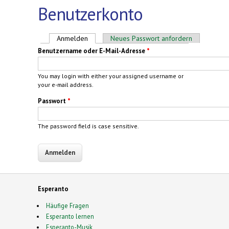
Benutzerkonto
Haupt-Reiter
Anmelden
(aktiver Reiter)
Neues Passwort anfordern
Benutzername oder E-Mail-Adresse
*
You may login with either your assigned username or
your e-mail address.
Passwort
*
The password field is case sensitive.
Esperanto
Häufige Fragen
Esperanto lernen
Esperanto-Musik