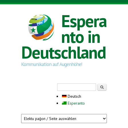
Direkt zum Inhalt
Espera
nto in
Deutschland
Kommunikation auf Augenhöhe!
Suchformular
Suche
Deutsch
Esperanto