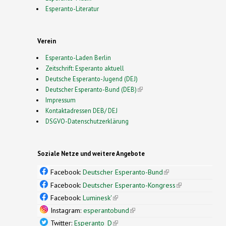
Esperanto-Literatur
Verein
Esperanto-Laden Berlin
Zeitschrift: Esperanto aktuell
Deutsche Esperanto-Jugend (DEJ)
Deutscher Esperanto-Bund (DEB)
(link is external)
Impressum
Kontaktadressen DEB/ DEJ
DSGVO-Datenschutzerklärung
Soziale Netze und weitere Angebote
Facebook:
Deutscher Esperanto-Bund
(link is
external)
Facebook:
Deutscher Esperanto-Kongress
(link is
external)
Facebook:
Luminesk'
(link is external)
Instagram:
esperantobund
(link is external)
Twitter:
Esperanto_D
(link is external)