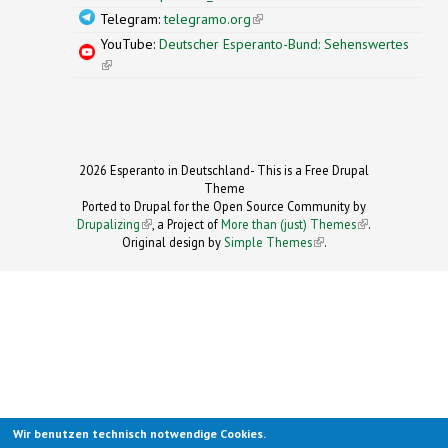
Telegram:
telegramo.org
(link is external)
YouTube:
Deutscher Esperanto-Bund: Sehenswertes
(link is external)
2026 Esperanto in Deutschland- This is a Free Drupal
Theme
Ported to Drupal for the Open Source Community by
Drupalizing
(link is external)
, a Project of
More than (just) Themes
(link is
.
Original design by
Simple Themes
.
(link is
external)
external)
Wir benutzen technisch notwendige Cookies.