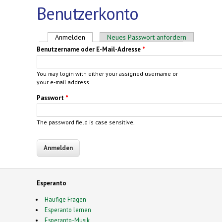
Benutzerkonto
Haupt-Reiter
Anmelden
(aktiver Reiter)
Neues Passwort anfordern
Benutzername oder E-Mail-Adresse
*
You may login with either your assigned username or
your e-mail address.
Passwort
*
The password field is case sensitive.
Esperanto
Häufige Fragen
Esperanto lernen
Esperanto-Musik