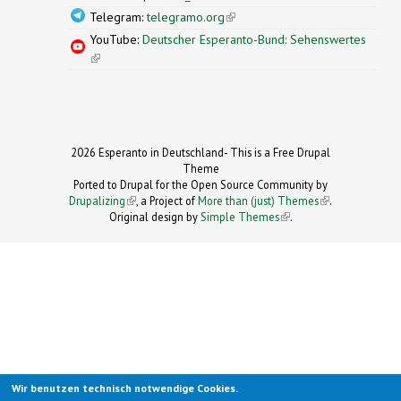
Telegram:
telegramo.org
(link is external)
YouTube:
Deutscher Esperanto-Bund: Sehenswertes
(link is external)
2026 Esperanto in Deutschland- This is a Free Drupal
Theme
Ported to Drupal for the Open Source Community by
Drupalizing
(link is external)
, a Project of
More than (just) Themes
(link is
.
Original design by
Simple Themes
.
(link is
external)
external)
Wir benutzen technisch notwendige Cookies.