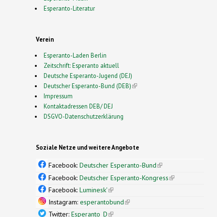
Esperanto-Literatur
Verein
Esperanto-Laden Berlin
Zeitschrift: Esperanto aktuell
Deutsche Esperanto-Jugend (DEJ)
Deutscher Esperanto-Bund (DEB)
(link is external)
Impressum
Kontaktadressen DEB/ DEJ
DSGVO-Datenschutzerklärung
Soziale Netze und weitere Angebote
Facebook:
Deutscher Esperanto-Bund
(link is
external)
Facebook:
Deutscher Esperanto-Kongress
(link is
external)
Facebook:
Luminesk'
(link is external)
Instagram:
esperantobund
(link is external)
Twitter:
Esperanto_D
(link is external)