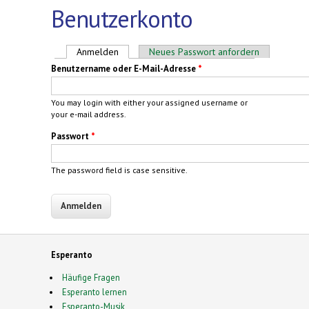
Benutzerkonto
Haupt-Reiter
Anmelden
(aktiver Reiter)
Neues Passwort anfordern
Benutzername oder E-Mail-Adresse
*
You may login with either your assigned username or
your e-mail address.
Passwort
*
The password field is case sensitive.
Esperanto
Häufige Fragen
Esperanto lernen
Esperanto-Musik