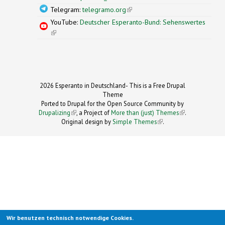
Telegram:
telegramo.org
(link is external)
YouTube:
Deutscher Esperanto-Bund: Sehenswertes
(link is external)
2026 Esperanto in Deutschland- This is a Free Drupal
Theme
Ported to Drupal for the Open Source Community by
Drupalizing
(link is external)
, a Project of
More than (just) Themes
(link is
.
Original design by
Simple Themes
.
(link is
external)
external)
Wir benutzen technisch notwendige Cookies.