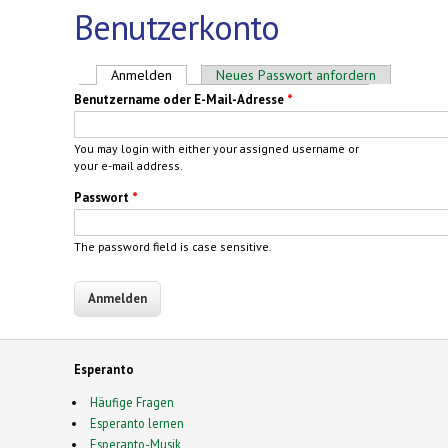
Benutzerkonto
Haupt-Reiter
Anmelden
(aktiver Reiter)
Neues Passwort anfordern
Benutzername oder E-Mail-Adresse
*
You may login with either your assigned username or
your e-mail address.
Passwort
*
The password field is case sensitive.
Esperanto
Häufige Fragen
Esperanto lernen
Esperanto-Musik