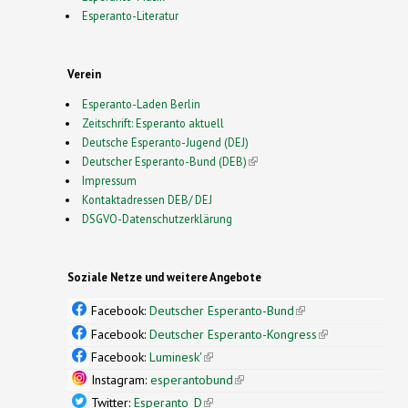
Esperanto-Literatur
Verein
Esperanto-Laden Berlin
Zeitschrift: Esperanto aktuell
Deutsche Esperanto-Jugend (DEJ)
Deutscher Esperanto-Bund (DEB)
(link is external)
Impressum
Kontaktadressen DEB/ DEJ
DSGVO-Datenschutzerklärung
Soziale Netze und weitere Angebote
Facebook:
Deutscher Esperanto-Bund
(link is
external)
Facebook:
Deutscher Esperanto-Kongress
(link is
external)
Facebook:
Luminesk'
(link is external)
Instagram:
esperantobund
(link is external)
Twitter:
Esperanto_D
(link is external)