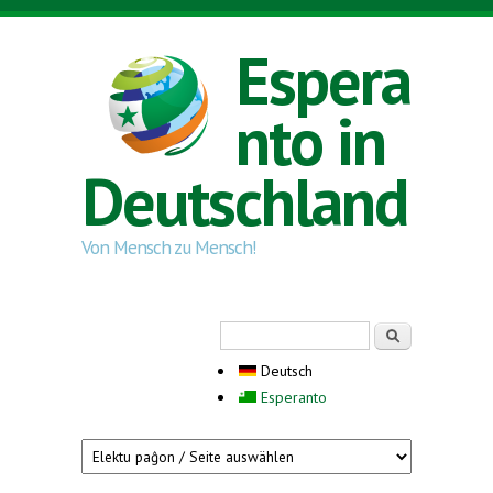
Direkt zum Inhalt
Espera
nto in
Deutschland
Von Mensch zu Mensch!
Suchformular
Suche
Deutsch
Esperanto