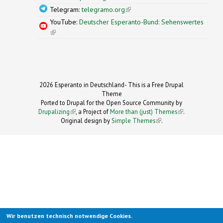
Telegram:
telegramo.org
(link is external)
YouTube:
Deutscher Esperanto-Bund: Sehenswertes
(link is external)
2026 Esperanto in Deutschland- This is a Free Drupal
Theme
Ported to Drupal for the Open Source Community by
Drupalizing
(link is external)
, a Project of
More than (just) Themes
(link is
.
Original design by
Simple Themes
.
(link is
external)
external)
Wir benutzen technisch notwendige Cookies.