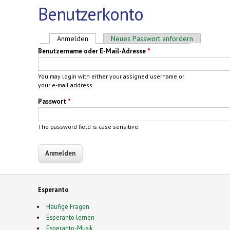
Benutzerkonto
Haupt-Reiter
Anmelden
(aktiver Reiter)
Neues Passwort anfordern
Benutzername oder E-Mail-Adresse
*
You may login with either your assigned username or
your e-mail address.
Passwort
*
The password field is case sensitive.
Esperanto
Häufige Fragen
Esperanto lernen
Esperanto-Musik