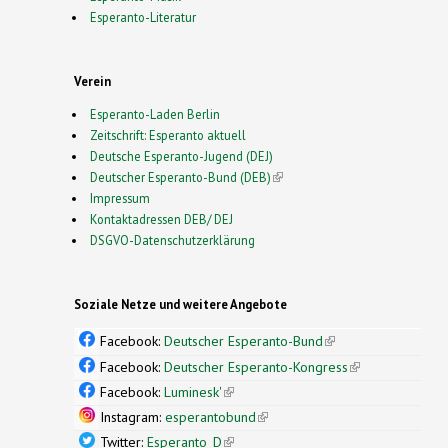
Esperanto-Literatur
Verein
Esperanto-Laden Berlin
Zeitschrift: Esperanto aktuell
Deutsche Esperanto-Jugend (DEJ)
Deutscher Esperanto-Bund (DEB)
(link is external)
Impressum
Kontaktadressen DEB/ DEJ
DSGVO-Datenschutzerklärung
Soziale Netze und weitere Angebote
Facebook:
Deutscher Esperanto-Bund
(link is
external)
Facebook:
Deutscher Esperanto-Kongress
(link is
external)
Facebook:
Luminesk'
(link is external)
Instagram:
esperantobund
(link is external)
Twitter:
Esperanto_D
(link is external)