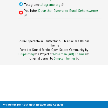
Telegram:
telegramo.org
(link is external)
YouTube:
Deutscher Esperanto-Bund: Sehenswertes
(link is external)
2026 Esperanto in Deutschland- This is a Free Drupal
Theme
Ported to Drupal for the Open Source Community by
Drupalizing
(link is external)
, a Project of
More than (just) Themes
(link is
.
Original design by
Simple Themes
.
(link is
external)
external)
Wir benutzen technisch notwendige Cookies.