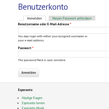
Benutzerkonto
Haupt-Reiter
Anmelden
(aktiver Reiter)
Neues Passwort anfordern
Benutzername oder E-Mail-Adresse
*
You may login with either your assigned username or
your e-mail address.
Passwort
*
The password field is case sensitive.
Esperanto
Häufige Fragen
Esperanto lernen
Esperanto-Musik