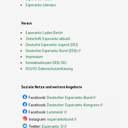
Esperanto-Literatur
Verein
Esperanto-Laden Berlin
Zeitschrift: Esperanto aktuell
Deutsche Esperanto-Jugend (DEJ)
Deutscher Esperanto-Bund (DEB)
(link is external)
Impressum
Kontaktadressen DEB/ DEJ
DSGVO-Datenschutzerklärung
Soziale Netze und weitere Angebote
Facebook:
Deutscher Esperanto-Bund
(link is
external)
Facebook:
Deutscher Esperanto-Kongress
(link is
external)
Facebook:
Luminesk'
(link is external)
Instagram:
esperantobund
(link is external)
Twitter:
Esperanto_D
(link is external)