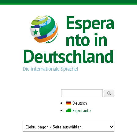
Direkt zum Inhalt
Espera
nto in
Deutschland
Die internationale Sprache!
Suchformular
Suche
Deutsch
Esperanto