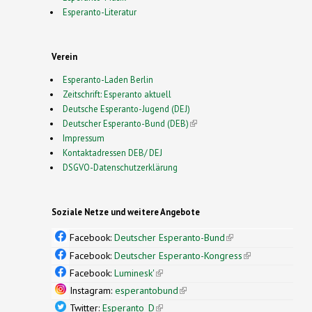
Esperanto-Literatur
Verein
Esperanto-Laden Berlin
Zeitschrift: Esperanto aktuell
Deutsche Esperanto-Jugend (DEJ)
Deutscher Esperanto-Bund (DEB)
(link is external)
Impressum
Kontaktadressen DEB/ DEJ
DSGVO-Datenschutzerklärung
Soziale Netze und weitere Angebote
Facebook:
Deutscher Esperanto-Bund
(link is
external)
Facebook:
Deutscher Esperanto-Kongress
(link is
external)
Facebook:
Luminesk'
(link is external)
Instagram:
esperantobund
(link is external)
Twitter:
Esperanto_D
(link is external)