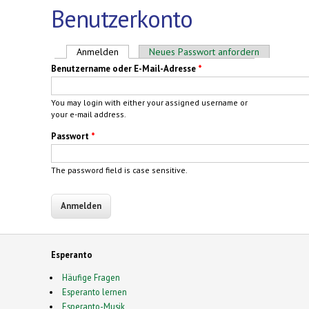
Benutzerkonto
Haupt-Reiter
Anmelden
(aktiver Reiter)
Neues Passwort anfordern
Benutzername oder E-Mail-Adresse
*
You may login with either your assigned username or
your e-mail address.
Passwort
*
The password field is case sensitive.
Esperanto
Häufige Fragen
Esperanto lernen
Esperanto-Musik