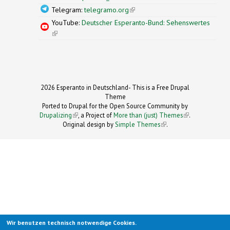
Telegram:
telegramo.org
(link is external)
YouTube:
Deutscher Esperanto-Bund: Sehenswertes
(link is external)
2026 Esperanto in Deutschland- This is a Free Drupal
Theme
Ported to Drupal for the Open Source Community by
Drupalizing
(link is external)
, a Project of
More than (just) Themes
(link is
.
Original design by
Simple Themes
.
(link is
external)
external)
Wir benutzen technisch notwendige Cookies.