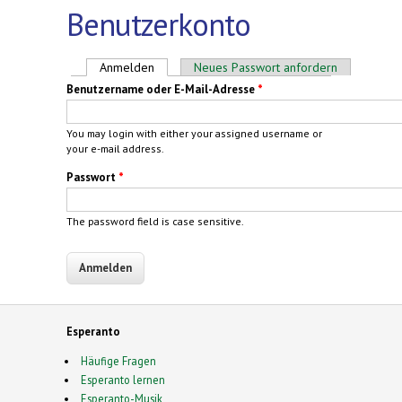
Benutzerkonto
Haupt-Reiter
Anmelden
(aktiver Reiter)
Neues Passwort anfordern
Benutzername oder E-Mail-Adresse
*
You may login with either your assigned username or
your e-mail address.
Passwort
*
The password field is case sensitive.
Esperanto
Häufige Fragen
Esperanto lernen
Esperanto-Musik