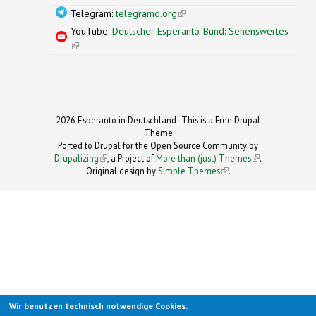
Telegram:
telegramo.org
(link is external)
YouTube:
Deutscher Esperanto-Bund: Sehenswertes
(link is external)
2026 Esperanto in Deutschland- This is a Free Drupal
Theme
Ported to Drupal for the Open Source Community by
Drupalizing
(link is external)
, a Project of
More than (just) Themes
(link is
.
Original design by
Simple Themes
.
(link is
external)
external)
Wir benutzen technisch notwendige Cookies.