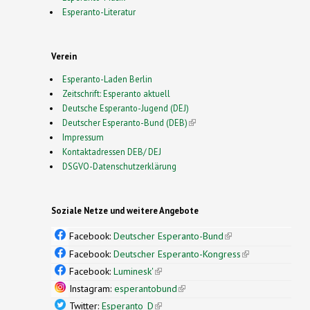
Esperanto-Literatur
Verein
Esperanto-Laden Berlin
Zeitschrift: Esperanto aktuell
Deutsche Esperanto-Jugend (DEJ)
Deutscher Esperanto-Bund (DEB)
(link is external)
Impressum
Kontaktadressen DEB/ DEJ
DSGVO-Datenschutzerklärung
Soziale Netze und weitere Angebote
Facebook:
Deutscher Esperanto-Bund
(link is
external)
Facebook:
Deutscher Esperanto-Kongress
(link is
external)
Facebook:
Luminesk'
(link is external)
Instagram:
esperantobund
(link is external)
Twitter:
Esperanto_D
(link is external)