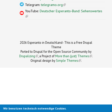
Telegram:
telegramo.org
(link is external)
YouTube:
Deutscher Esperanto-Bund: Sehenswertes
(link is external)
2026 Esperanto in Deutschland- This is a Free Drupal
Theme
Ported to Drupal for the Open Source Community by
Drupalizing
(link is external)
, a Project of
More than (just) Themes
(link is
.
Original design by
Simple Themes
.
(link is
external)
external)
Wir benutzen technisch notwendige Cookies.