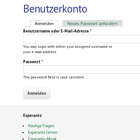
Benutzerkonto
Haupt-Reiter
Anmelden
(aktiver Reiter)
Neues Passwort anfordern
Benutzername oder E-Mail-Adresse
*
You may login with either your assigned username or
your e-mail address.
Passwort
*
The password field is case sensitive.
Esperanto
Häufige Fragen
Esperanto lernen
Esperanto-Musik