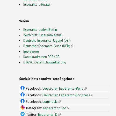
Esperanto-Literatur
Verein
Esperanto-Laden Berlin
Zeitschrift: Esperanto aktuell
Deutsche Esperanto-Jugend (DEJ)
Deutscher Esperanto-Bund (DEB)
(link is external)
Impressum
Kontaktadressen DEB/ DEJ
DSGVO-Datenschutzerklärung
Soziale Netze und weitere Angebote
Facebook:
Deutscher Esperanto-Bund
(link is
external)
Facebook:
Deutscher Esperanto-Kongress
(link is
external)
Facebook:
Luminesk'
(link is external)
Instagram:
esperantobund
(link is external)
Twitter:
Esperanto_D
(link is external)