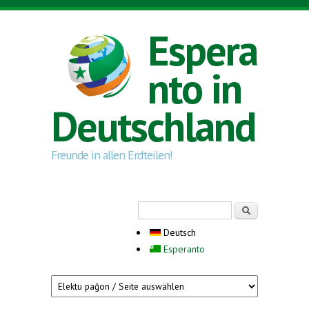
Direkt zum Inhalt
Espera
nto in
Deutschland
Freunde in allen Erdteilen!
Suchformular
Suche
Deutsch
Esperanto