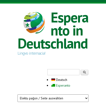
Direkt zum Inhalt
Espera
nto in
Deutschland
Lingvo internacia!
Suchformular
Suche
Deutsch
Esperanto