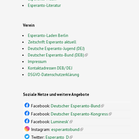
Esperanto-Literatur
Verein
Esperanto-Laden Berlin
Zeitschrift: Esperanto aktuell
Deutsche Esperanto-Jugend (DEJ)
Deutscher Esperanto-Bund (DEB)
(link is external)
Impressum
Kontaktadressen DEB/ DEJ
DSGVO-Datenschutzerklärung
Soziale Netze und weitere Angebote
Facebook:
Deutscher Esperanto-Bund
(link is
external)
Facebook:
Deutscher Esperanto-Kongress
(link is
external)
Facebook:
Luminesk'
(link is external)
Instagram:
esperantobund
(link is external)
Twitter:
Esperanto_D
(link is external)