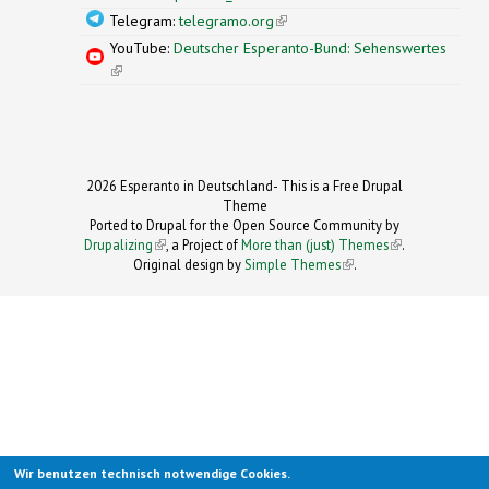
Telegram:
telegramo.org
(link is external)
YouTube:
Deutscher Esperanto-Bund: Sehenswertes
(link is external)
2026 Esperanto in Deutschland- This is a Free Drupal
Theme
Ported to Drupal for the Open Source Community by
Drupalizing
(link is external)
, a Project of
More than (just) Themes
(link is
.
Original design by
Simple Themes
.
(link is
external)
external)
Wir benutzen technisch notwendige Cookies.