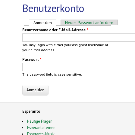
Benutzerkonto
Haupt-Reiter
Anmelden
(aktiver Reiter)
Neues Passwort anfordern
Benutzername oder E-Mail-Adresse
*
You may login with either your assigned username or
your e-mail address.
Passwort
*
The password field is case sensitive.
Esperanto
Häufige Fragen
Esperanto lernen
Esperanto-Musik