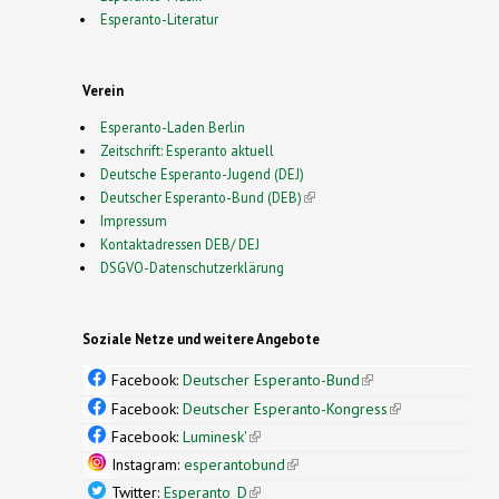
Esperanto-Literatur
Verein
Esperanto-Laden Berlin
Zeitschrift: Esperanto aktuell
Deutsche Esperanto-Jugend (DEJ)
Deutscher Esperanto-Bund (DEB)
(link is external)
Impressum
Kontaktadressen DEB/ DEJ
DSGVO-Datenschutzerklärung
Soziale Netze und weitere Angebote
Facebook:
Deutscher Esperanto-Bund
(link is
external)
Facebook:
Deutscher Esperanto-Kongress
(link is
external)
Facebook:
Luminesk'
(link is external)
Instagram:
esperantobund
(link is external)
Twitter:
Esperanto_D
(link is external)