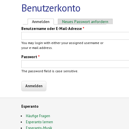
Benutzerkonto
Haupt-Reiter
Anmelden
(aktiver Reiter)
Neues Passwort anfordern
Benutzername oder E-Mail-Adresse
*
You may login with either your assigned username or
your e-mail address.
Passwort
*
The password field is case sensitive.
Esperanto
Häufige Fragen
Esperanto lernen
Esperanto-Musik