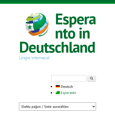
Direkt zum Inhalt
Espera
nto in
Deutschland
Lingvo internacia!
Suchformular
Suche
Deutsch
Esperanto