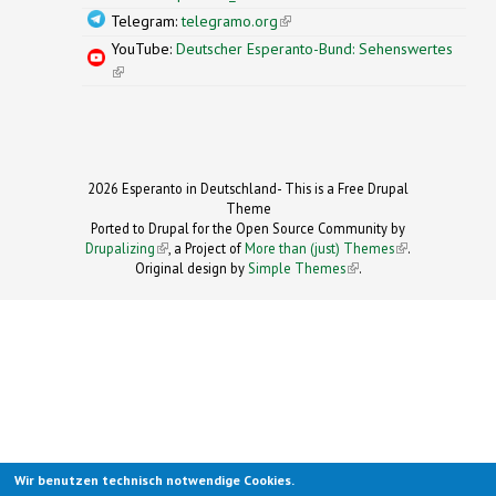
Telegram:
telegramo.org
(link is external)
YouTube:
Deutscher Esperanto-Bund: Sehenswertes
(link is external)
2026 Esperanto in Deutschland- This is a Free Drupal
Theme
Ported to Drupal for the Open Source Community by
Drupalizing
(link is external)
, a Project of
More than (just) Themes
(link is
.
Original design by
Simple Themes
.
(link is
external)
external)
Wir benutzen technisch notwendige Cookies.