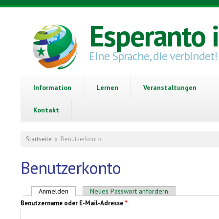
Direkt zum Inhalt
Esperanto 
Eine Sprache, die verbindet!
Information
Lernen
Veranstaltungen
Kontakt
Sie sind hier
Startseite
»
Benutzerkonto
Benutzerkonto
Haupt-Reiter
Anmelden
(aktiver Reiter)
Neues Passwort anfordern
Benutzername oder E-Mail-Adresse
*