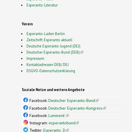
Esperanto-Literatur
Verein
Esperanto-Laden Berlin
Zeitschrift: Esperanto aktuell
Deutsche Esperanto-Jugend (DEJ)
Deutscher Esperanto-Bund (DEB)
(link is external)
Impressum
Kontaktadressen DEB/ DEJ
DSGVO-Datenschutzerklärung
Soziale Netze und weitere Angebote
Facebook:
Deutscher Esperanto-Bund
(link is
external)
Facebook:
Deutscher Esperanto-Kongress
(link is
external)
Facebook:
Luminesk'
(link is external)
Instagram:
esperantobund
(link is external)
Twitter:
Esperanto_D
(link is external)