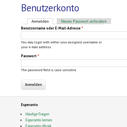
Benutzerkonto
Haupt-Reiter
Anmelden
(aktiver Reiter)
Neues Passwort anfordern
Benutzername oder E-Mail-Adresse
*
You may login with either your assigned username or
your e-mail address.
Passwort
*
The password field is case sensitive.
Esperanto
Häufige Fragen
Esperanto lernen
Esperanto-Musik