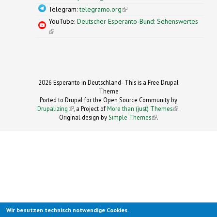
Telegram:
telegramo.org
(link is external)
YouTube:
Deutscher Esperanto-Bund: Sehenswertes
(link is external)
2026 Esperanto in Deutschland- This is a Free Drupal
Theme
Ported to Drupal for the Open Source Community by
Drupalizing
(link is external)
, a Project of
More than (just) Themes
(link is
.
Original design by
Simple Themes
.
(link is
external)
external)
Wir benutzen technisch notwendige Cookies.