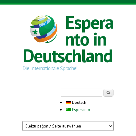
Direkt zum Inhalt
Espera
nto in
Deutschland
Die internationale Sprache!
Suchformular
Suche
Deutsch
Esperanto