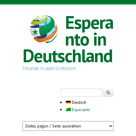
Direkt zum Inhalt
Espera
nto in
Deutschland
Freunde in allen Erdteilen!
Suchformular
Suche
Deutsch
Esperanto