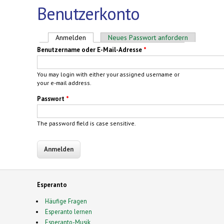
Benutzerkonto
Haupt-Reiter
Anmelden
(aktiver Reiter)
Neues Passwort anfordern
Benutzername oder E-Mail-Adresse
*
You may login with either your assigned username or
your e-mail address.
Passwort
*
The password field is case sensitive.
Esperanto
Häufige Fragen
Esperanto lernen
Esperanto-Musik