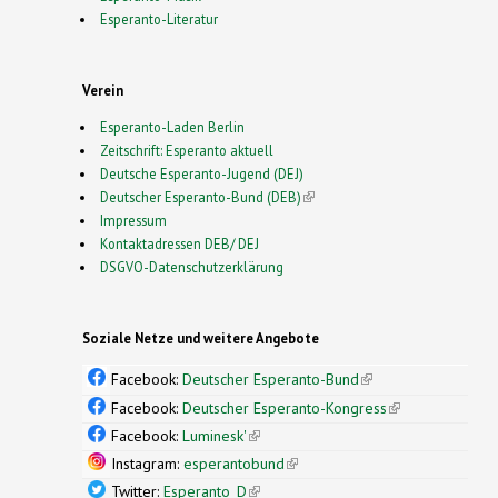
Esperanto-Literatur
Verein
Esperanto-Laden Berlin
Zeitschrift: Esperanto aktuell
Deutsche Esperanto-Jugend (DEJ)
Deutscher Esperanto-Bund (DEB)
(link is external)
Impressum
Kontaktadressen DEB/ DEJ
DSGVO-Datenschutzerklärung
Soziale Netze und weitere Angebote
Facebook:
Deutscher Esperanto-Bund
(link is
external)
Facebook:
Deutscher Esperanto-Kongress
(link is
external)
Facebook:
Luminesk'
(link is external)
Instagram:
esperantobund
(link is external)
Twitter:
Esperanto_D
(link is external)