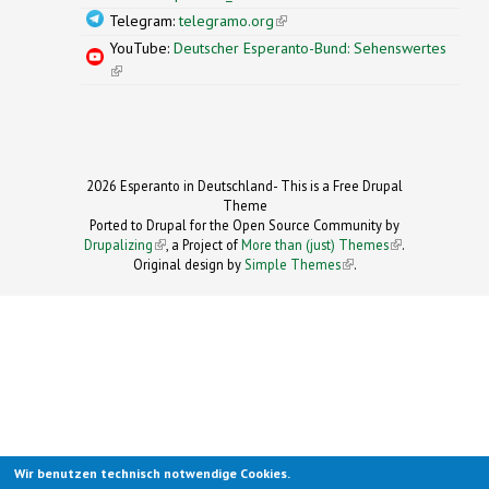
Telegram:
telegramo.org
(link is external)
YouTube:
Deutscher Esperanto-Bund: Sehenswertes
(link is external)
2026 Esperanto in Deutschland- This is a Free Drupal
Theme
Ported to Drupal for the Open Source Community by
Drupalizing
(link is external)
, a Project of
More than (just) Themes
(link is
.
Original design by
Simple Themes
.
(link is
external)
external)
Wir benutzen technisch notwendige Cookies.