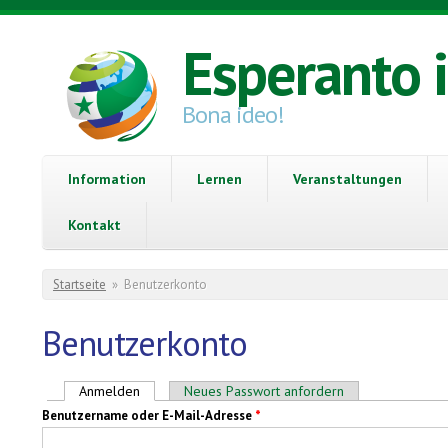
Direkt zum Inhalt
Esperanto 
Bona ideo!
Information
Lernen
Veranstaltungen
Kontakt
Sie sind hier
Startseite
»
Benutzerkonto
Benutzerkonto
Haupt-Reiter
Anmelden
(aktiver Reiter)
Neues Passwort anfordern
Benutzername oder E-Mail-Adresse
*