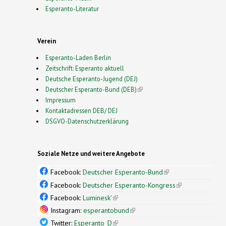
Esperanto-Literatur
Verein
Esperanto-Laden Berlin
Zeitschrift: Esperanto aktuell
Deutsche Esperanto-Jugend (DEJ)
Deutscher Esperanto-Bund (DEB)
(link is external)
Impressum
Kontaktadressen DEB/ DEJ
DSGVO-Datenschutzerklärung
Soziale Netze und weitere Angebote
Facebook:
Deutscher Esperanto-Bund
(link is
external)
Facebook:
Deutscher Esperanto-Kongress
(link is
external)
Facebook:
Luminesk'
(link is external)
Instagram:
esperantobund
(link is external)
Twitter:
Esperanto_D
(link is external)