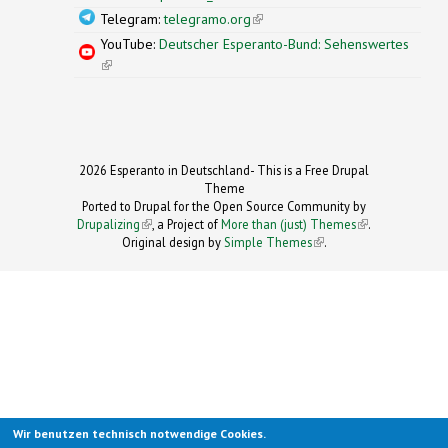
Telegram:
telegramo.org
(link is external)
YouTube:
Deutscher Esperanto-Bund: Sehenswertes
(link is external)
2026 Esperanto in Deutschland- This is a Free Drupal
Theme
Ported to Drupal for the Open Source Community by
Drupalizing
(link is external)
, a Project of
More than (just) Themes
(link is
.
Original design by
Simple Themes
.
(link is
external)
external)
Wir benutzen technisch notwendige Cookies.