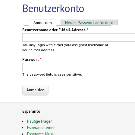
Benutzerkonto
Haupt-Reiter
Anmelden
(aktiver Reiter)
Neues Passwort anfordern
Benutzername oder E-Mail-Adresse
*
You may login with either your assigned username or
your e-mail address.
Passwort
*
The password field is case sensitive.
Esperanto
Häufige Fragen
Esperanto lernen
Esperanto-Musik