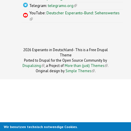
Telegram:
telegramo.org
(link is external)
YouTube:
Deutscher Esperanto-Bund: Sehenswertes
(link is external)
2026 Esperanto in Deutschland- This is a Free Drupal
Theme
Ported to Drupal for the Open Source Community by
Drupalizing
(link is external)
, a Project of
More than (just) Themes
(link is
.
Original design by
Simple Themes
.
(link is
external)
external)
Wir benutzen technisch notwendige Cookies.