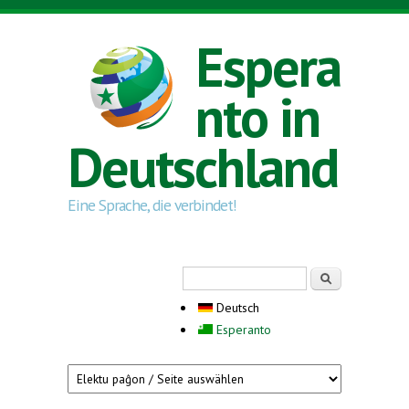
Direkt zum Inhalt
Espera
nto in
Deutschland
Eine Sprache, die verbindet!
Suchformular
Suche
Deutsch
Esperanto