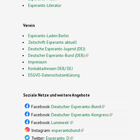
Esperanto-Literatur
Verein
Esperanto-Laden Berlin
Zeitschrift: Esperanto aktuell
Deutsche Esperanto-Jugend (DEJ)
Deutscher Esperanto-Bund (DEB)
(link is external)
Impressum
Kontaktadressen DEB/ DEJ
DSGVO-Datenschutzerklärung
Soziale Netze und weitere Angebote
Facebook:
Deutscher Esperanto-Bund
(link is
external)
Facebook:
Deutscher Esperanto-Kongress
(link is
external)
Facebook:
Luminesk'
(link is external)
Instagram:
esperantobund
(link is external)
Twitter:
Esperanto_D
(link is external)