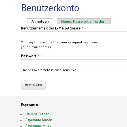
Benutzerkonto
Haupt-Reiter
Anmelden
(aktiver Reiter)
Neues Passwort anfordern
Benutzername oder E-Mail-Adresse
*
You may login with either your assigned username or
your e-mail address.
Passwort
*
The password field is case sensitive.
Esperanto
Häufige Fragen
Esperanto lernen
Esperanto-Musik