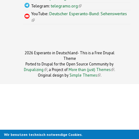
Telegram:
telegramo.org
(link is external)
YouTube:
Deutscher Esperanto-Bund: Sehenswertes
(link is external)
2026 Esperanto in Deutschland- This is a Free Drupal
Theme
Ported to Drupal for the Open Source Community by
Drupalizing
(link is external)
, a Project of
More than (just) Themes
(link is
.
Original design by
Simple Themes
.
(link is
external)
external)
Wir benutzen technisch notwendige Cookies.