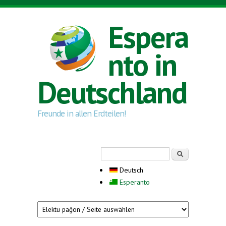
Direkt zum Inhalt
Espera
nto in
Deutschland
Freunde in allen Erdteilen!
Suchformular
Suche
Deutsch
Esperanto