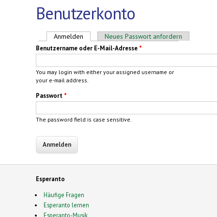
Benutzerkonto
Haupt-Reiter
Anmelden
(aktiver Reiter)
Neues Passwort anfordern
Benutzername oder E-Mail-Adresse
*
You may login with either your assigned username or
your e-mail address.
Passwort
*
The password field is case sensitive.
Esperanto
Häufige Fragen
Esperanto lernen
Esperanto-Musik