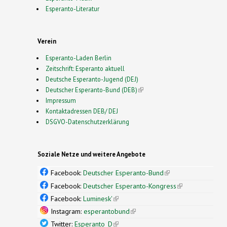
Esperanto-Literatur
Verein
Esperanto-Laden Berlin
Zeitschrift: Esperanto aktuell
Deutsche Esperanto-Jugend (DEJ)
Deutscher Esperanto-Bund (DEB)
(link is external)
Impressum
Kontaktadressen DEB/ DEJ
DSGVO-Datenschutzerklärung
Soziale Netze und weitere Angebote
Facebook:
Deutscher Esperanto-Bund
(link is
external)
Facebook:
Deutscher Esperanto-Kongress
(link is
external)
Facebook:
Luminesk'
(link is external)
Instagram:
esperantobund
(link is external)
Twitter:
Esperanto_D
(link is external)