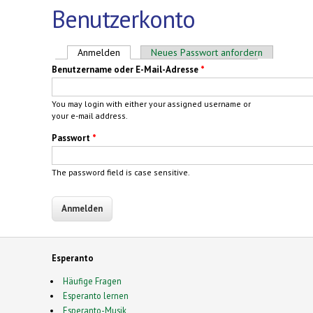
Benutzerkonto
Haupt-Reiter
Anmelden
(aktiver Reiter)
Neues Passwort anfordern
Benutzername oder E-Mail-Adresse
*
You may login with either your assigned username or
your e-mail address.
Passwort
*
The password field is case sensitive.
Esperanto
Häufige Fragen
Esperanto lernen
Esperanto-Musik