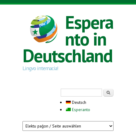
Direkt zum Inhalt
Espera
nto in
Deutschland
Lingvo internacia!
Suchformular
Suche
Deutsch
Esperanto