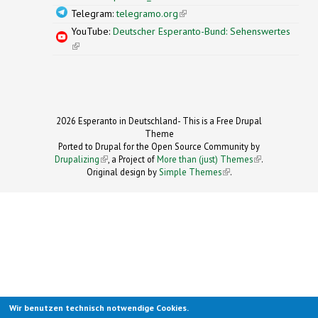
Telegram:
telegramo.org
(link is external)
YouTube:
Deutscher Esperanto-Bund: Sehenswertes
(link is external)
2026 Esperanto in Deutschland- This is a Free Drupal
Theme
Ported to Drupal for the Open Source Community by
Drupalizing
(link is external)
, a Project of
More than (just) Themes
(link is
.
Original design by
Simple Themes
.
(link is
external)
external)
Wir benutzen technisch notwendige Cookies.