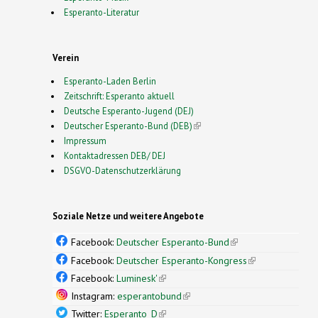
Esperanto-Literatur
Verein
Esperanto-Laden Berlin
Zeitschrift: Esperanto aktuell
Deutsche Esperanto-Jugend (DEJ)
Deutscher Esperanto-Bund (DEB)
(link is external)
Impressum
Kontaktadressen DEB/ DEJ
DSGVO-Datenschutzerklärung
Soziale Netze und weitere Angebote
Facebook:
Deutscher Esperanto-Bund
(link is
external)
Facebook:
Deutscher Esperanto-Kongress
(link is
external)
Facebook:
Luminesk'
(link is external)
Instagram:
esperantobund
(link is external)
Twitter:
Esperanto_D
(link is external)