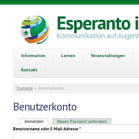
Direkt zum Inhalt
Esperanto 
Kommunikation auf Augen
Information
Lernen
Veranstaltungen
Kontakt
Sie sind hier
Startseite
»
Benutzerkonto
Benutzerkonto
Haupt-Reiter
Anmelden
(aktiver Reiter)
Neues Passwort anfordern
Benutzername oder E-Mail-Adresse
*