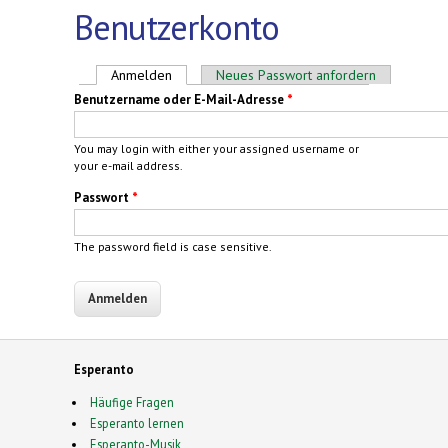
Benutzerkonto
Haupt-Reiter
Anmelden
(aktiver Reiter)
Neues Passwort anfordern
Benutzername oder E-Mail-Adresse
*
You may login with either your assigned username or
your e-mail address.
Passwort
*
The password field is case sensitive.
Esperanto
Häufige Fragen
Esperanto lernen
Esperanto-Musik