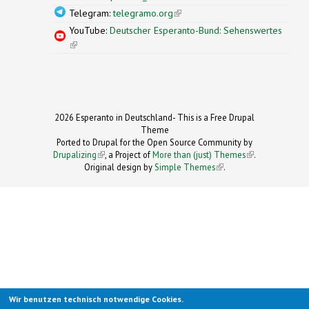
Telegram:
telegramo.org
(link is external)
YouTube:
Deutscher Esperanto-Bund: Sehenswertes
(link is external)
2026 Esperanto in Deutschland- This is a Free Drupal
Theme
Ported to Drupal for the Open Source Community by
Drupalizing
(link is external)
, a Project of
More than (just) Themes
(link is
.
Original design by
Simple Themes
.
(link is
external)
external)
Wir benutzen technisch notwendige Cookies.