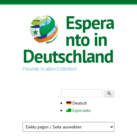
Direkt zum Inhalt
Espera
nto in
Deutschland
Freunde in allen Erdteilen!
Suchformular
Suche
Deutsch
Esperanto