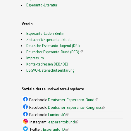
Esperanto-Literatur
Verein
Esperanto-Laden Berlin
Zeitschrift: Esperanto aktuell
Deutsche Esperanto-Jugend (DEJ)
Deutscher Esperanto-Bund (DEB)
(link is external)
Impressum
Kontaktadressen DEB/ DEJ
DSGVO-Datenschutzerklärung
Soziale Netze und weitere Angebote
Facebook:
Deutscher Esperanto-Bund
(link is
external)
Facebook:
Deutscher Esperanto-Kongress
(link is
external)
Facebook:
Luminesk'
(link is external)
Instagram:
esperantobund
(link is external)
Twitter:
Esperanto_D
(link is external)