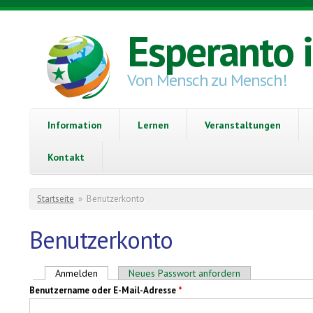
Direkt zum Inhalt
Esperanto 
Von Mensch zu Mensch!
Information
Lernen
Veranstaltungen
Kontakt
Sie sind hier
Startseite
»
Benutzerkonto
Benutzerkonto
Haupt-Reiter
Anmelden
(aktiver Reiter)
Neues Passwort anfordern
Benutzername oder E-Mail-Adresse
*