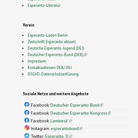
Esperanto-Literatur
Verein
Esperanto-Laden Berlin
Zeitschrift: Esperanto aktuell
Deutsche Esperanto-Jugend (DEJ)
Deutscher Esperanto-Bund (DEB)
(link is external)
Impressum
Kontaktadressen DEB/ DEJ
DSGVO-Datenschutzerklärung
Soziale Netze und weitere Angebote
Facebook:
Deutscher Esperanto-Bund
(link is
external)
Facebook:
Deutscher Esperanto-Kongress
(link is
external)
Facebook:
Luminesk'
(link is external)
Instagram:
esperantobund
(link is external)
Twitter:
Esperanto_D
(link is external)