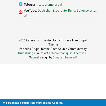
Telegram:
telegramo.org
(link is external)
YouTube:
Deutscher Esperanto-Bund: Sehenswertes
(link is external)
2026 Esperanto in Deutschland- This is a Free Drupal
Theme
Ported to Drupal for the Open Source Community by
Drupalizing
(link is external)
, a Project of
More than (just) Themes
(link is
.
Original design by
Simple Themes
.
(link is
external)
external)
Wir benutzen technisch notwendige Cookies.