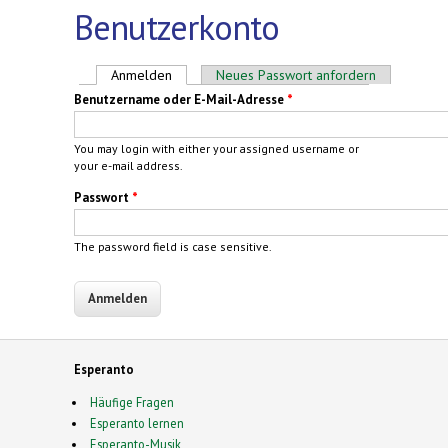
Benutzerkonto
Haupt-Reiter
Anmelden
(aktiver Reiter)
Neues Passwort anfordern
Benutzername oder E-Mail-Adresse
*
You may login with either your assigned username or
your e-mail address.
Passwort
*
The password field is case sensitive.
Esperanto
Häufige Fragen
Esperanto lernen
Esperanto-Musik