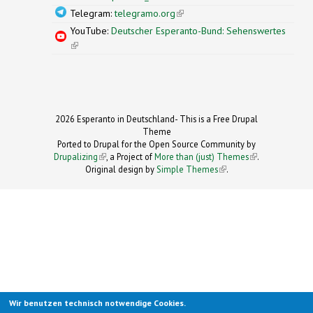
Telegram:
telegramo.org
(link is external)
YouTube:
Deutscher Esperanto-Bund: Sehenswertes
(link is external)
2026 Esperanto in Deutschland- This is a Free Drupal
Theme
Ported to Drupal for the Open Source Community by
Drupalizing
(link is external)
, a Project of
More than (just) Themes
(link is
.
Original design by
Simple Themes
.
(link is
external)
external)
Wir benutzen technisch notwendige Cookies.