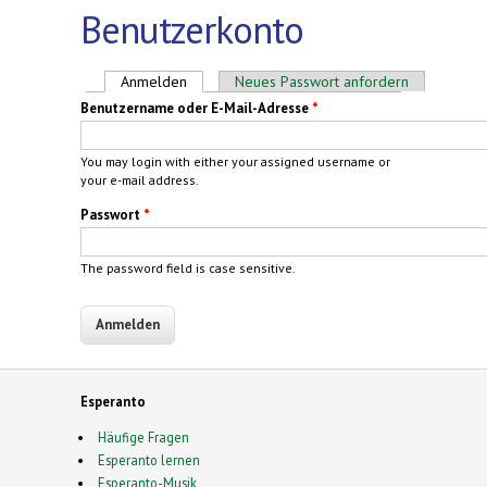
Benutzerkonto
Haupt-Reiter
Anmelden
(aktiver Reiter)
Neues Passwort anfordern
Benutzername oder E-Mail-Adresse
*
You may login with either your assigned username or
your e-mail address.
Passwort
*
The password field is case sensitive.
Esperanto
Häufige Fragen
Esperanto lernen
Esperanto-Musik