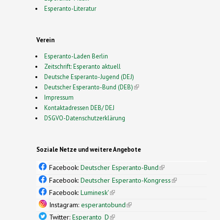
Esperanto-Literatur
Verein
Esperanto-Laden Berlin
Zeitschrift: Esperanto aktuell
Deutsche Esperanto-Jugend (DEJ)
Deutscher Esperanto-Bund (DEB)
(link is external)
Impressum
Kontaktadressen DEB/ DEJ
DSGVO-Datenschutzerklärung
Soziale Netze und weitere Angebote
Facebook:
Deutscher Esperanto-Bund
(link is
external)
Facebook:
Deutscher Esperanto-Kongress
(link is
external)
Facebook:
Luminesk'
(link is external)
Instagram:
esperantobund
(link is external)
Twitter:
Esperanto_D
(link is external)