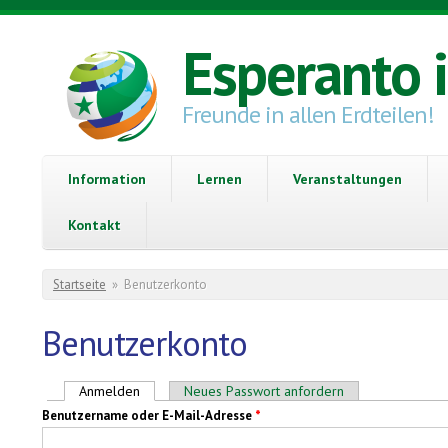
Direkt zum Inhalt
Esperanto 
Freunde in allen Erdteilen!
Information
Lernen
Veranstaltungen
Kontakt
Sie sind hier
Startseite
»
Benutzerkonto
Benutzerkonto
Haupt-Reiter
Anmelden
(aktiver Reiter)
Neues Passwort anfordern
Benutzername oder E-Mail-Adresse
*