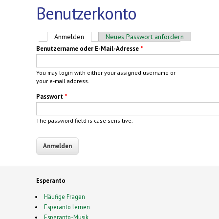
Benutzerkonto
Haupt-Reiter
Anmelden
(aktiver Reiter)
Neues Passwort anfordern
Benutzername oder E-Mail-Adresse
*
You may login with either your assigned username or
your e-mail address.
Passwort
*
The password field is case sensitive.
Esperanto
Häufige Fragen
Esperanto lernen
Esperanto-Musik