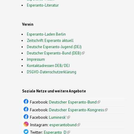
Esperanto-Literatur
Verein
Esperanto-Laden Berlin
Zeitschrift: Esperanto aktuell
Deutsche Esperanto-Jugend (DEJ)
Deutscher Esperanto-Bund (DEB)
(link is external)
Impressum
Kontaktadressen DEB/ DEJ
DSGVO-Datenschutzerklärung
Soziale Netze und weitere Angebote
Facebook:
Deutscher Esperanto-Bund
(link is
external)
Facebook:
Deutscher Esperanto-Kongress
(link is
external)
Facebook:
Luminesk'
(link is external)
Instagram:
esperantobund
(link is external)
Twitter:
Esperanto_D
(link is external)