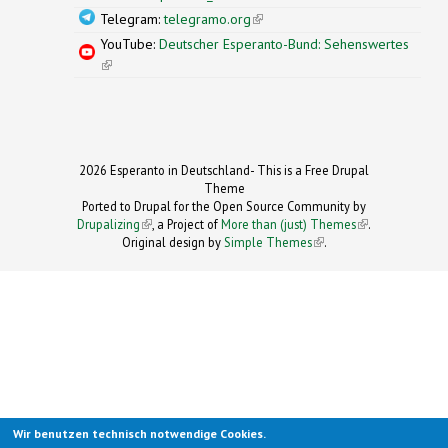
Telegram:
telegramo.org
(link is external)
YouTube:
Deutscher Esperanto-Bund: Sehenswertes
(link is external)
2026 Esperanto in Deutschland- This is a Free Drupal
Theme
Ported to Drupal for the Open Source Community by
Drupalizing
(link is external)
, a Project of
More than (just) Themes
(link is
.
Original design by
Simple Themes
.
(link is
external)
external)
Wir benutzen technisch notwendige Cookies.