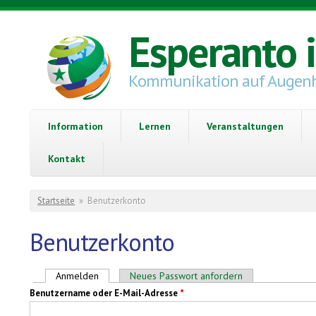
Direkt zum Inhalt
Esperanto 
Kommunikation auf Augen
Information
Lernen
Veranstaltungen
Kontakt
Sie sind hier
Startseite
»
Benutzerkonto
Benutzerkonto
Haupt-Reiter
Anmelden
(aktiver Reiter)
Neues Passwort anfordern
Benutzername oder E-Mail-Adresse
*