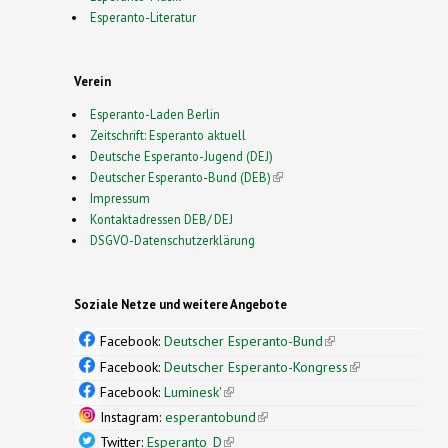
Esperanto-Literatur
Verein
Esperanto-Laden Berlin
Zeitschrift: Esperanto aktuell
Deutsche Esperanto-Jugend (DEJ)
Deutscher Esperanto-Bund (DEB)
(link is external)
Impressum
Kontaktadressen DEB/ DEJ
DSGVO-Datenschutzerklärung
Soziale Netze und weitere Angebote
Facebook:
Deutscher Esperanto-Bund
(link is
external)
Facebook:
Deutscher Esperanto-Kongress
(link is
external)
Facebook:
Luminesk'
(link is external)
Instagram:
esperantobund
(link is external)
Twitter:
Esperanto_D
(link is external)