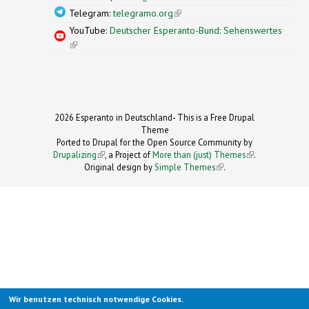
Telegram:
telegramo.org
(link is external)
YouTube:
Deutscher Esperanto-Bund: Sehenswertes
(link is external)
2026 Esperanto in Deutschland- This is a Free Drupal
Theme
Ported to Drupal for the Open Source Community by
Drupalizing
(link is external)
, a Project of
More than (just) Themes
(link is
.
Original design by
Simple Themes
.
(link is
external)
external)
Wir benutzen technisch notwendige Cookies.