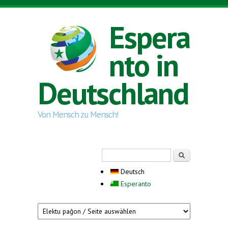
Direkt zum Inhalt
Espera
nto in
Deutschland
Von Mensch zu Mensch!
Suchformular
Suche
Deutsch
Esperanto