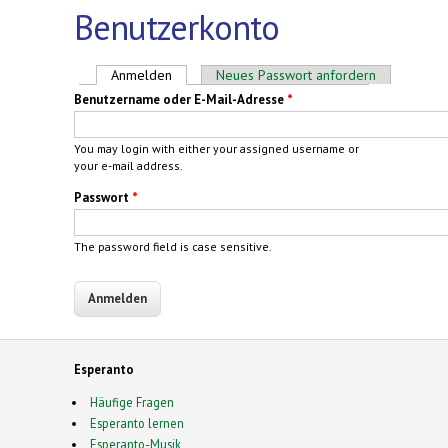
Benutzerkonto
Haupt-Reiter
Anmelden
(aktiver Reiter)
Neues Passwort anfordern
Benutzername oder E-Mail-Adresse
*
You may login with either your assigned username or
your e-mail address.
Passwort
*
The password field is case sensitive.
Esperanto
Häufige Fragen
Esperanto lernen
Esperanto-Musik