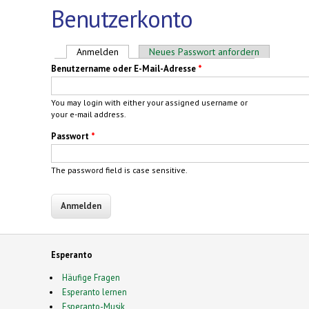
Benutzerkonto
Haupt-Reiter
Anmelden
(aktiver Reiter)
Neues Passwort anfordern
Benutzername oder E-Mail-Adresse
*
You may login with either your assigned username or
your e-mail address.
Passwort
*
The password field is case sensitive.
Esperanto
Häufige Fragen
Esperanto lernen
Esperanto-Musik