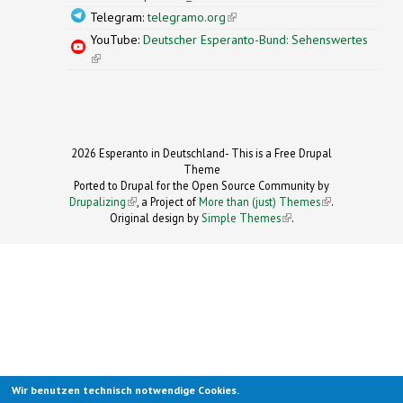
Telegram:
telegramo.org
(link is external)
YouTube:
Deutscher Esperanto-Bund: Sehenswertes
(link is external)
2026 Esperanto in Deutschland- This is a Free Drupal
Theme
Ported to Drupal for the Open Source Community by
Drupalizing
(link is external)
, a Project of
More than (just) Themes
(link is
.
Original design by
Simple Themes
.
(link is
external)
external)
Wir benutzen technisch notwendige Cookies.