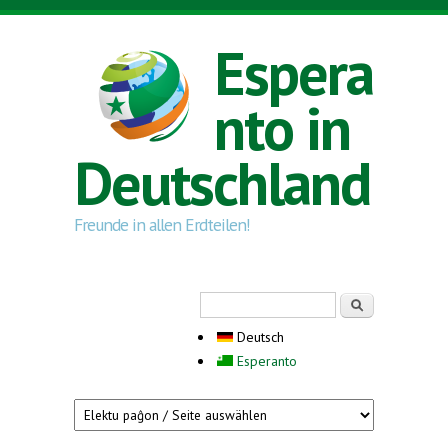
Direkt zum Inhalt
Espera
nto in
Deutschland
Freunde in allen Erdteilen!
Suchformular
Suche
Deutsch
Esperanto