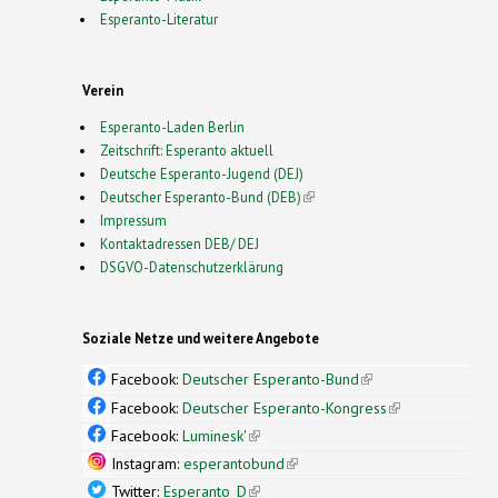
Esperanto-Literatur
Verein
Esperanto-Laden Berlin
Zeitschrift: Esperanto aktuell
Deutsche Esperanto-Jugend (DEJ)
Deutscher Esperanto-Bund (DEB)
(link is external)
Impressum
Kontaktadressen DEB/ DEJ
DSGVO-Datenschutzerklärung
Soziale Netze und weitere Angebote
Facebook:
Deutscher Esperanto-Bund
(link is
external)
Facebook:
Deutscher Esperanto-Kongress
(link is
external)
Facebook:
Luminesk'
(link is external)
Instagram:
esperantobund
(link is external)
Twitter:
Esperanto_D
(link is external)