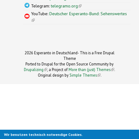
Telegram:
telegramo.org
(link is external)
YouTube:
Deutscher Esperanto-Bund: Sehenswertes
(link is external)
2026 Esperanto in Deutschland- This is a Free Drupal
Theme
Ported to Drupal for the Open Source Community by
Drupalizing
(link is external)
, a Project of
More than (just) Themes
(link is
.
Original design by
Simple Themes
.
(link is
external)
external)
Wir benutzen technisch notwendige Cookies.