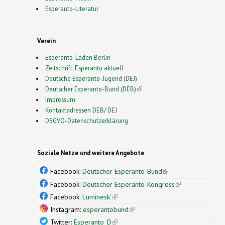
Esperanto-Literatur
Verein
Esperanto-Laden Berlin
Zeitschrift: Esperanto aktuell
Deutsche Esperanto-Jugend (DEJ)
Deutscher Esperanto-Bund (DEB)
(link is external)
Impressum
Kontaktadressen DEB/ DEJ
DSGVO-Datenschutzerklärung
Soziale Netze und weitere Angebote
Facebook:
Deutscher Esperanto-Bund
(link is
external)
Facebook:
Deutscher Esperanto-Kongress
(link is
external)
Facebook:
Luminesk'
(link is external)
Instagram:
esperantobund
(link is external)
Twitter:
Esperanto_D
(link is external)