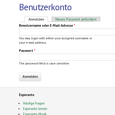
Benutzerkonto
Haupt-Reiter
Anmelden
(aktiver Reiter)
Neues Passwort anfordern
Benutzername oder E-Mail-Adresse
*
You may login with either your assigned username or
your e-mail address.
Passwort
*
The password field is case sensitive.
Esperanto
Häufige Fragen
Esperanto lernen
Esperanto-Musik