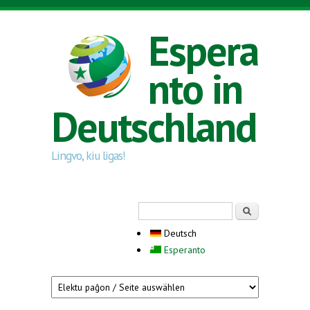
Direkt zum Inhalt
Espera
nto in
Deutschland
Lingvo, kiu ligas!
Suchformular
Suche
Deutsch
Esperanto