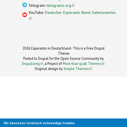
Telegram:
telegramo.org
(link is external)
YouTube:
Deutscher Esperanto-Bund: Sehenswertes
(link is external)
2026 Esperanto in Deutschland- This is a Free Drupal
Theme
Ported to Drupal for the Open Source Community by
Drupalizing
(link is external)
, a Project of
More than (just) Themes
(link is
.
Original design by
Simple Themes
.
(link is
external)
external)
Wir benutzen technisch notwendige Cookies.