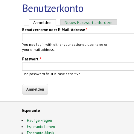
Benutzerkonto
Haupt-Reiter
Anmelden
(aktiver Reiter)
Neues Passwort anfordern
Benutzername oder E-Mail-Adresse
*
You may login with either your assigned username or
your e-mail address.
Passwort
*
The password field is case sensitive.
Esperanto
Häufige Fragen
Esperanto lernen
Esperanto-Musik