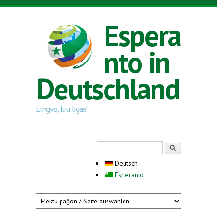
Direkt zum Inhalt
Espera
nto in
Deutschland
Lingvo, kiu ligas!
Suchformular
Suche
Deutsch
Esperanto