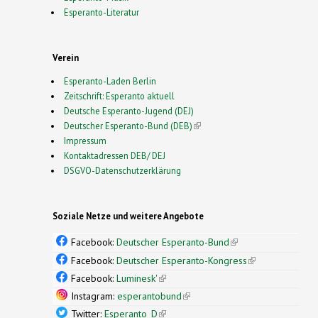
Esperanto-Literatur
Verein
Esperanto-Laden Berlin
Zeitschrift: Esperanto aktuell
Deutsche Esperanto-Jugend (DEJ)
Deutscher Esperanto-Bund (DEB)
(link is external)
Impressum
Kontaktadressen DEB/ DEJ
DSGVO-Datenschutzerklärung
Soziale Netze und weitere Angebote
Facebook:
Deutscher Esperanto-Bund
(link is
external)
Facebook:
Deutscher Esperanto-Kongress
(link is
external)
Facebook:
Luminesk'
(link is external)
Instagram:
esperantobund
(link is external)
Twitter:
Esperanto_D
(link is external)