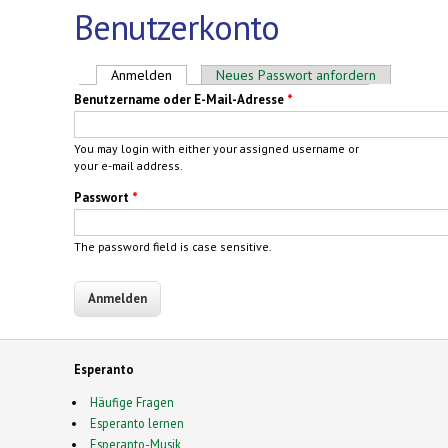
Benutzerkonto
Haupt-Reiter
Anmelden
(aktiver Reiter)
Neues Passwort anfordern
Benutzername oder E-Mail-Adresse
*
You may login with either your assigned username or
your e-mail address.
Passwort
*
The password field is case sensitive.
Esperanto
Häufige Fragen
Esperanto lernen
Esperanto-Musik