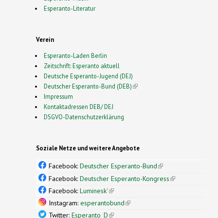
Esperanto-Literatur
Verein
Esperanto-Laden Berlin
Zeitschrift: Esperanto aktuell
Deutsche Esperanto-Jugend (DEJ)
Deutscher Esperanto-Bund (DEB)
(link is external)
Impressum
Kontaktadressen DEB/ DEJ
DSGVO-Datenschutzerklärung
Soziale Netze und weitere Angebote
Facebook:
Deutscher Esperanto-Bund
(link is
external)
Facebook:
Deutscher Esperanto-Kongress
(link is
external)
Facebook:
Luminesk'
(link is external)
Instagram:
esperantobund
(link is external)
Twitter:
Esperanto_D
(link is external)