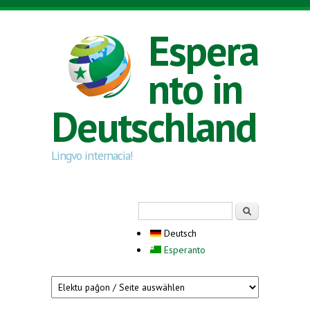
Direkt zum Inhalt
Espera
nto in
Deutschland
Lingvo internacia!
Suchformular
Suche
Deutsch
Esperanto