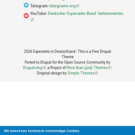
Telegram:
telegramo.org
(link is external)
YouTube:
Deutscher Esperanto-Bund: Sehenswertes
(link is external)
2026 Esperanto in Deutschland- This is a Free Drupal
Theme
Ported to Drupal for the Open Source Community by
Drupalizing
(link is external)
, a Project of
More than (just) Themes
(link is
.
Original design by
Simple Themes
.
(link is
external)
external)
Wir benutzen technisch notwendige Cookies.