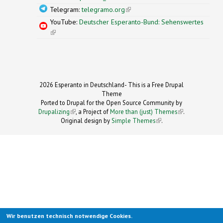
Telegram:
telegramo.org
(link is external)
YouTube:
Deutscher Esperanto-Bund: Sehenswertes
(link is external)
2026 Esperanto in Deutschland- This is a Free Drupal
Theme
Ported to Drupal for the Open Source Community by
Drupalizing
(link is external)
, a Project of
More than (just) Themes
(link is
.
Original design by
Simple Themes
.
(link is
external)
external)
Wir benutzen technisch notwendige Cookies.