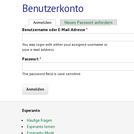
Benutzerkonto
Haupt-Reiter
Anmelden
(aktiver Reiter)
Neues Passwort anfordern
Benutzername oder E-Mail-Adresse
*
You may login with either your assigned username or
your e-mail address.
Passwort
*
The password field is case sensitive.
Esperanto
Häufige Fragen
Esperanto lernen
Esperanto-Musik