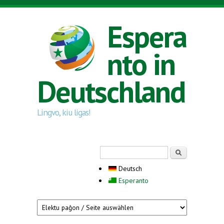
Direkt zum Inhalt
Espera
nto in
Deutschland
Lingvo, kiu ligas!
Suchformular
Suche
Deutsch
Esperanto