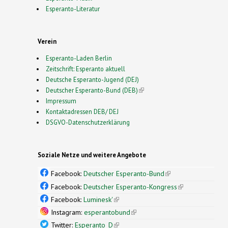
Esperanto-Literatur
Verein
Esperanto-Laden Berlin
Zeitschrift: Esperanto aktuell
Deutsche Esperanto-Jugend (DEJ)
Deutscher Esperanto-Bund (DEB)
(link is external)
Impressum
Kontaktadressen DEB/ DEJ
DSGVO-Datenschutzerklärung
Soziale Netze und weitere Angebote
Facebook:
Deutscher Esperanto-Bund
(link is
external)
Facebook:
Deutscher Esperanto-Kongress
(link is
external)
Facebook:
Luminesk'
(link is external)
Instagram:
esperantobund
(link is external)
Twitter:
Esperanto_D
(link is external)