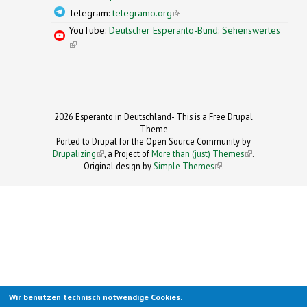
Telegram:
telegramo.org
(link is external)
YouTube:
Deutscher Esperanto-Bund: Sehenswertes
(link is external)
2026 Esperanto in Deutschland- This is a Free Drupal
Theme
Ported to Drupal for the Open Source Community by
Drupalizing
(link is external)
, a Project of
More than (just) Themes
(link is
.
Original design by
Simple Themes
.
(link is
external)
external)
Wir benutzen technisch notwendige Cookies.