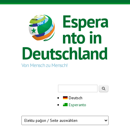
Direkt zum Inhalt
Espera
nto in
Deutschland
Von Mensch zu Mensch!
Suchformular
Suche
Deutsch
Esperanto