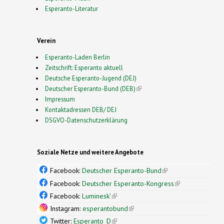
Esperanto-Literatur
Verein
Esperanto-Laden Berlin
Zeitschrift: Esperanto aktuell
Deutsche Esperanto-Jugend (DEJ)
Deutscher Esperanto-Bund (DEB)
(link is external)
Impressum
Kontaktadressen DEB/ DEJ
DSGVO-Datenschutzerklärung
Soziale Netze und weitere Angebote
Facebook:
Deutscher Esperanto-Bund
(link is
external)
Facebook:
Deutscher Esperanto-Kongress
(link is
external)
Facebook:
Luminesk'
(link is external)
Instagram:
esperantobund
(link is external)
Twitter:
Esperanto_D
(link is external)