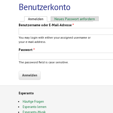
Benutzerkonto
Haupt-Reiter
Anmelden
(aktiver Reiter)
Neues Passwort anfordern
Benutzername oder E-Mail-Adresse
*
You may login with either your assigned username or
your e-mail address.
Passwort
*
The password field is case sensitive.
Esperanto
Häufige Fragen
Esperanto lernen
Esperanto-Musik