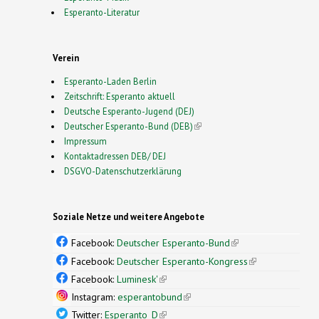
Esperanto-Literatur
Verein
Esperanto-Laden Berlin
Zeitschrift: Esperanto aktuell
Deutsche Esperanto-Jugend (DEJ)
Deutscher Esperanto-Bund (DEB)
(link is external)
Impressum
Kontaktadressen DEB/ DEJ
DSGVO-Datenschutzerklärung
Soziale Netze und weitere Angebote
Facebook:
Deutscher Esperanto-Bund
(link is
external)
Facebook:
Deutscher Esperanto-Kongress
(link is
external)
Facebook:
Luminesk'
(link is external)
Instagram:
esperantobund
(link is external)
Twitter:
Esperanto_D
(link is external)