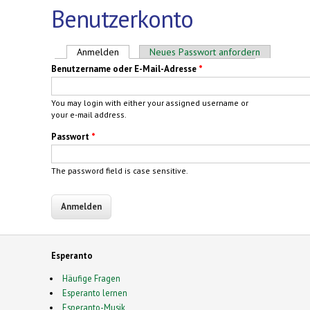
Benutzerkonto
Haupt-Reiter
Anmelden
(aktiver Reiter)
Neues Passwort anfordern
Benutzername oder E-Mail-Adresse
*
You may login with either your assigned username or
your e-mail address.
Passwort
*
The password field is case sensitive.
Esperanto
Häufige Fragen
Esperanto lernen
Esperanto-Musik