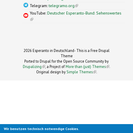
Telegram:
telegramo.org
(link is external)
YouTube:
Deutscher Esperanto-Bund: Sehenswertes
(link is external)
2026 Esperanto in Deutschland- This is a Free Drupal
Theme
Ported to Drupal for the Open Source Community by
Drupalizing
(link is external)
, a Project of
More than (just) Themes
(link is
.
Original design by
Simple Themes
.
(link is
external)
external)
Wir benutzen technisch notwendige Cookies.