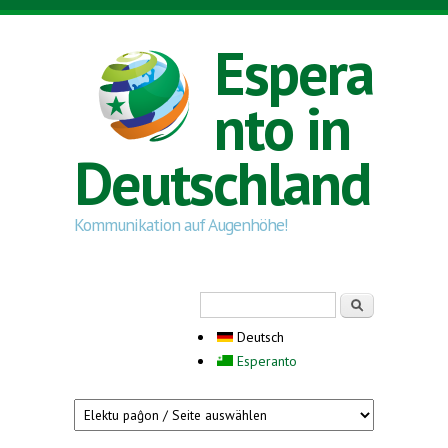
Direkt zum Inhalt
Espera
nto in
Deutschland
Kommunikation auf Augenhöhe!
Suchformular
Suche
Deutsch
Esperanto