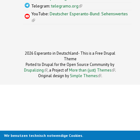
Telegram:
telegramo.org
(link is external)
YouTube:
Deutscher Esperanto-Bund: Sehenswertes
(link is external)
2026 Esperanto in Deutschland- This is a Free Drupal
Theme
Ported to Drupal for the Open Source Community by
Drupalizing
(link is external)
, a Project of
More than (just) Themes
(link is
.
Original design by
Simple Themes
.
(link is
external)
external)
Wir benutzen technisch notwendige Cookies.