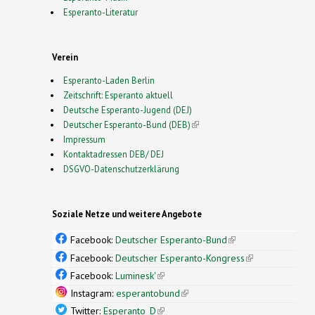
Esperanto-Literatur
Verein
Esperanto-Laden Berlin
Zeitschrift: Esperanto aktuell
Deutsche Esperanto-Jugend (DEJ)
Deutscher Esperanto-Bund (DEB)
(link is external)
Impressum
Kontaktadressen DEB/ DEJ
DSGVO-Datenschutzerklärung
Soziale Netze und weitere Angebote
Facebook:
Deutscher Esperanto-Bund
(link is
external)
Facebook:
Deutscher Esperanto-Kongress
(link is
external)
Facebook:
Luminesk'
(link is external)
Instagram:
esperantobund
(link is external)
Twitter:
Esperanto_D
(link is external)