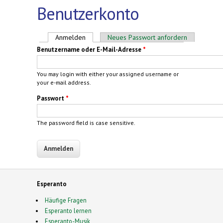
Benutzerkonto
Haupt-Reiter
Anmelden
(aktiver Reiter)
Neues Passwort anfordern
Benutzername oder E-Mail-Adresse
*
You may login with either your assigned username or
your e-mail address.
Passwort
*
The password field is case sensitive.
Esperanto
Häufige Fragen
Esperanto lernen
Esperanto-Musik