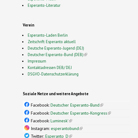
Esperanto-Literatur
Verein
Esperanto-Laden Berlin
Zeitschrift: Esperanto aktuell
Deutsche Esperanto-Jugend (DEJ)
Deutscher Esperanto-Bund (DEB)
(link is external)
Impressum
Kontaktadressen DEB/ DEJ
DSGVO-Datenschutzerklärung
Soziale Netze und weitere Angebote
Facebook:
Deutscher Esperanto-Bund
(link is
external)
Facebook:
Deutscher Esperanto-Kongress
(link is
external)
Facebook:
Luminesk'
(link is external)
Instagram:
esperantobund
(link is external)
Twitter:
Esperanto_D
(link is external)