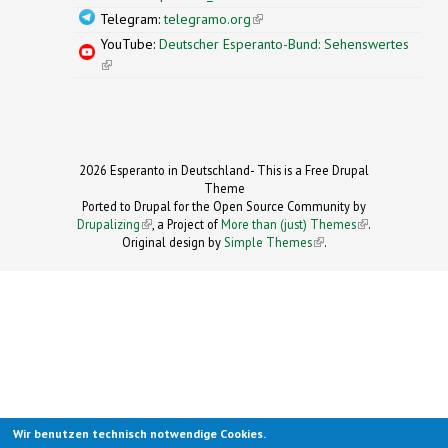
Telegram:
telegramo.org
(link is external)
YouTube:
Deutscher Esperanto-Bund: Sehenswertes
(link is external)
2026 Esperanto in Deutschland- This is a Free Drupal
Theme
Ported to Drupal for the Open Source Community by
Drupalizing
(link is external)
, a Project of
More than (just) Themes
(link is
.
Original design by
Simple Themes
.
(link is
external)
external)
Wir benutzen technisch notwendige Cookies.