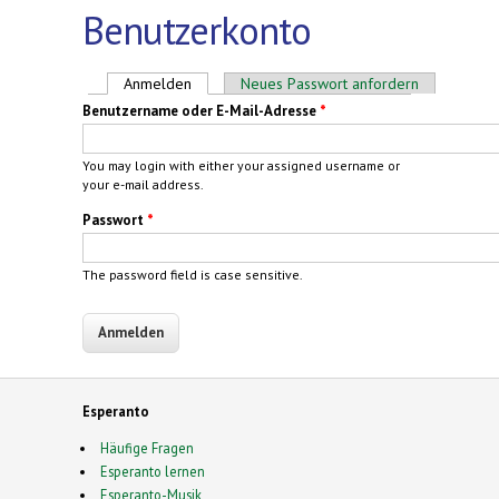
Benutzerkonto
Haupt-Reiter
Anmelden
(aktiver Reiter)
Neues Passwort anfordern
Benutzername oder E-Mail-Adresse
*
You may login with either your assigned username or
your e-mail address.
Passwort
*
The password field is case sensitive.
Esperanto
Häufige Fragen
Esperanto lernen
Esperanto-Musik