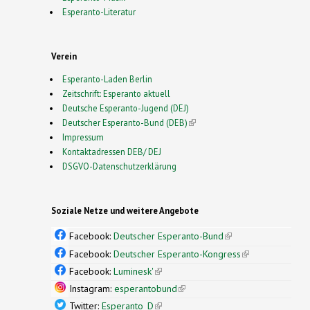
Esperanto-Literatur
Verein
Esperanto-Laden Berlin
Zeitschrift: Esperanto aktuell
Deutsche Esperanto-Jugend (DEJ)
Deutscher Esperanto-Bund (DEB)
(link is external)
Impressum
Kontaktadressen DEB/ DEJ
DSGVO-Datenschutzerklärung
Soziale Netze und weitere Angebote
Facebook:
Deutscher Esperanto-Bund
(link is
external)
Facebook:
Deutscher Esperanto-Kongress
(link is
external)
Facebook:
Luminesk'
(link is external)
Instagram:
esperantobund
(link is external)
Twitter:
Esperanto_D
(link is external)