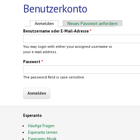
Benutzerkonto
Haupt-Reiter
Anmelden
(aktiver Reiter)
Neues Passwort anfordern
Benutzername oder E-Mail-Adresse
*
You may login with either your assigned username or
your e-mail address.
Passwort
*
The password field is case sensitive.
Esperanto
Häufige Fragen
Esperanto lernen
Esperanto-Musik