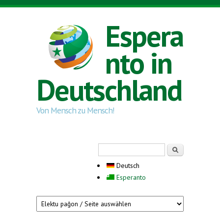
Direkt zum Inhalt
Espera
nto in
Deutschland
Von Mensch zu Mensch!
Suchformular
Suche
Deutsch
Esperanto