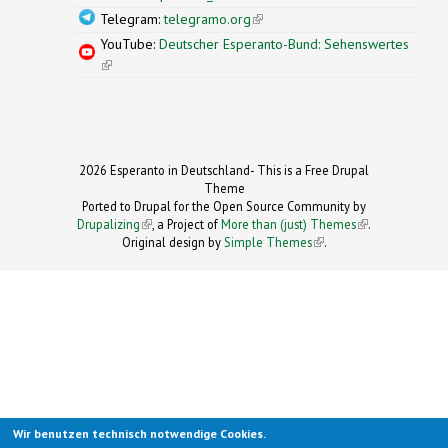
Telegram:
telegramo.org
(link is external)
YouTube:
Deutscher Esperanto-Bund: Sehenswertes
(link is external)
2026 Esperanto in Deutschland- This is a Free Drupal
Theme
Ported to Drupal for the Open Source Community by
Drupalizing
(link is external)
, a Project of
More than (just) Themes
(link is
.
Original design by
Simple Themes
.
(link is
external)
external)
Wir benutzen technisch notwendige Cookies.