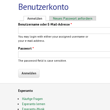
Benutzerkonto
Haupt-Reiter
Anmelden
(aktiver Reiter)
Neues Passwort anfordern
Benutzername oder E-Mail-Adresse
*
You may login with either your assigned username or
your e-mail address.
Passwort
*
The password field is case sensitive.
Esperanto
Häufige Fragen
Esperanto lernen
Esperanto-Musik