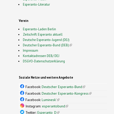
Esperanto-Literatur
Verein
Esperanto-Laden Berlin
Zeitschrift: Esperanto aktuell
Deutsche Esperanto-Jugend (DEJ)
Deutscher Esperanto-Bund (DEB)
(link is external)
Impressum
Kontaktadressen DEB/ DEJ
DSGVO-Datenschutzerklärung
Soziale Netze und weitere Angebote
Facebook:
Deutscher Esperanto-Bund
(link is
external)
Facebook:
Deutscher Esperanto-Kongress
(link is
external)
Facebook:
Luminesk'
(link is external)
Instagram:
esperantobund
(link is external)
Twitter:
Esperanto_D
(link is external)