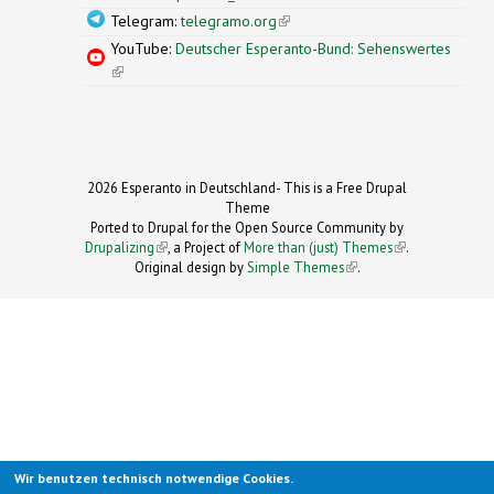
Telegram:
telegramo.org
(link is external)
YouTube:
Deutscher Esperanto-Bund: Sehenswertes
(link is external)
2026 Esperanto in Deutschland- This is a Free Drupal
Theme
Ported to Drupal for the Open Source Community by
Drupalizing
(link is external)
, a Project of
More than (just) Themes
(link is
.
Original design by
Simple Themes
.
(link is
external)
external)
Wir benutzen technisch notwendige Cookies.