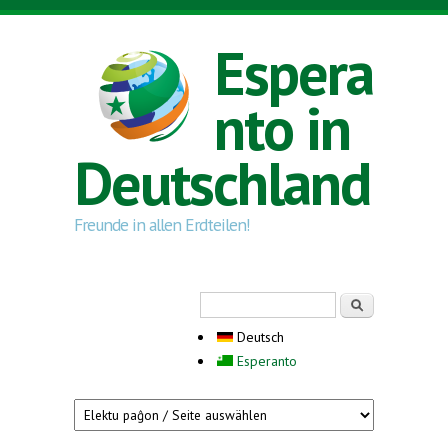
Direkt zum Inhalt
Espera
nto in
Deutschland
Freunde in allen Erdteilen!
Suchformular
Suche
Deutsch
Esperanto