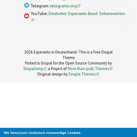
Telegram:
telegramo.org
(link is external)
YouTube:
Deutscher Esperanto-Bund: Sehenswertes
(link is external)
2026 Esperanto in Deutschland- This is a Free Drupal
Theme
Ported to Drupal for the Open Source Community by
Drupalizing
(link is external)
, a Project of
More than (just) Themes
(link is
.
Original design by
Simple Themes
.
(link is
external)
external)
Wir benutzen technisch notwendige Cookies.