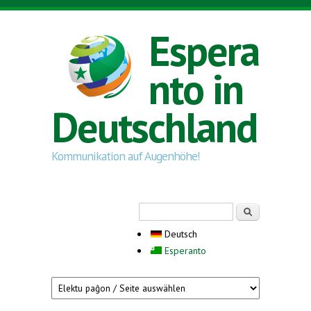
Direkt zum Inhalt
Espera
nto in
Deutschland
Kommunikation auf Augenhöhe!
Suchformular
Suche
Deutsch
Esperanto