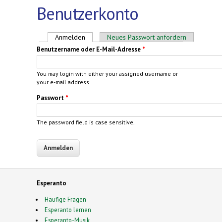
Benutzerkonto
Haupt-Reiter
Anmelden
(aktiver Reiter)
Neues Passwort anfordern
Benutzername oder E-Mail-Adresse
*
You may login with either your assigned username or
your e-mail address.
Passwort
*
The password field is case sensitive.
Esperanto
Häufige Fragen
Esperanto lernen
Esperanto-Musik