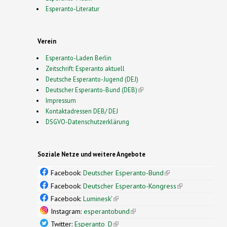
Esperanto-Literatur
Verein
Esperanto-Laden Berlin
Zeitschrift: Esperanto aktuell
Deutsche Esperanto-Jugend (DEJ)
Deutscher Esperanto-Bund (DEB)
(link is external)
Impressum
Kontaktadressen DEB/ DEJ
DSGVO-Datenschutzerklärung
Soziale Netze und weitere Angebote
Facebook:
Deutscher Esperanto-Bund
(link is
external)
Facebook:
Deutscher Esperanto-Kongress
(link is
external)
Facebook:
Luminesk'
(link is external)
Instagram:
esperantobund
(link is external)
Twitter:
Esperanto_D
(link is external)