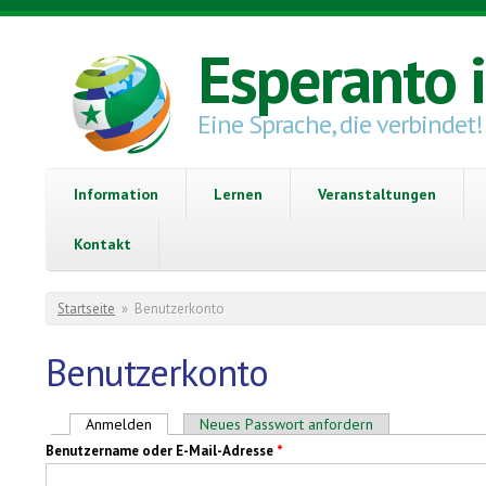
Direkt zum Inhalt
Esperanto 
Eine Sprache, die verbindet!
Information
Lernen
Veranstaltungen
Kontakt
Sie sind hier
Startseite
»
Benutzerkonto
Benutzerkonto
Haupt-Reiter
Anmelden
(aktiver Reiter)
Neues Passwort anfordern
Benutzername oder E-Mail-Adresse
*