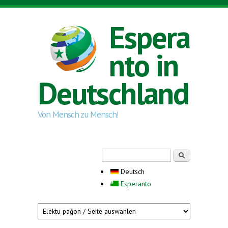
Direkt zum Inhalt
Espera
nto in
Deutschland
Von Mensch zu Mensch!
Suchformular
Suche
Deutsch
Esperanto