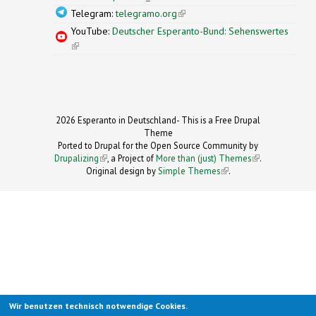
Telegram:
telegramo.org
(link is external)
YouTube:
Deutscher Esperanto-Bund: Sehenswertes
(link is external)
2026 Esperanto in Deutschland- This is a Free Drupal
Theme
Ported to Drupal for the Open Source Community by
Drupalizing
(link is external)
, a Project of
More than (just) Themes
(link is
.
Original design by
Simple Themes
.
(link is
external)
external)
Wir benutzen technisch notwendige Cookies.