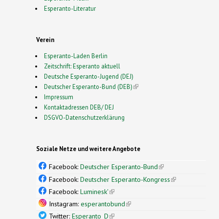
Esperanto-Literatur
Verein
Esperanto-Laden Berlin
Zeitschrift: Esperanto aktuell
Deutsche Esperanto-Jugend (DEJ)
Deutscher Esperanto-Bund (DEB)
(link is external)
Impressum
Kontaktadressen DEB/ DEJ
DSGVO-Datenschutzerklärung
Soziale Netze und weitere Angebote
Facebook:
Deutscher Esperanto-Bund
(link is
external)
Facebook:
Deutscher Esperanto-Kongress
(link is
external)
Facebook:
Luminesk'
(link is external)
Instagram:
esperantobund
(link is external)
Twitter:
Esperanto_D
(link is external)