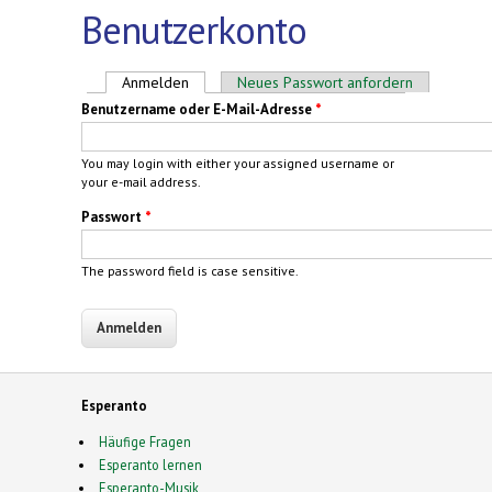
Benutzerkonto
Haupt-Reiter
Anmelden
(aktiver Reiter)
Neues Passwort anfordern
Benutzername oder E-Mail-Adresse
*
You may login with either your assigned username or
your e-mail address.
Passwort
*
The password field is case sensitive.
Esperanto
Häufige Fragen
Esperanto lernen
Esperanto-Musik