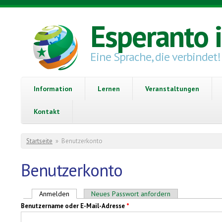
Direkt zum Inhalt
Esperanto 
Eine Sprache, die verbindet!
Information
Lernen
Veranstaltungen
Kontakt
Sie sind hier
Startseite
»
Benutzerkonto
Benutzerkonto
Haupt-Reiter
Anmelden
(aktiver Reiter)
Neues Passwort anfordern
Benutzername oder E-Mail-Adresse
*