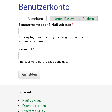
Benutzerkonto
Haupt-Reiter
Anmelden
(aktiver Reiter)
Neues Passwort anfordern
Benutzername oder E-Mail-Adresse
*
You may login with either your assigned username or
your e-mail address.
Passwort
*
The password field is case sensitive.
Esperanto
Häufige Fragen
Esperanto lernen
Esperanto-Musik