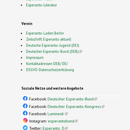
Esperanto-Literatur
Verein
Esperanto-Laden Berlin
Zeitschrift: Esperanto aktuell
Deutsche Esperanto-Jugend (DEJ)
Deutscher Esperanto-Bund (DEB)
(link is external)
Impressum
Kontaktadressen DEB/ DEJ
DSGVO-Datenschutzerklärung
Soziale Netze und weitere Angebote
Facebook:
Deutscher Esperanto-Bund
(link is
external)
Facebook:
Deutscher Esperanto-Kongress
(link is
external)
Facebook:
Luminesk'
(link is external)
Instagram:
esperantobund
(link is external)
Twitter:
Esperanto_D
(link is external)