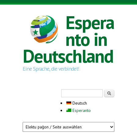
Direkt zum Inhalt
Espera
nto in
Deutschland
Eine Sprache, die verbindet!
Suchformular
Suche
Deutsch
Esperanto