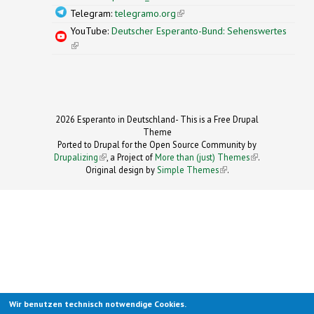
Telegram:
telegramo.org
(link is external)
YouTube:
Deutscher Esperanto-Bund: Sehenswertes
(link is external)
2026 Esperanto in Deutschland- This is a Free Drupal
Theme
Ported to Drupal for the Open Source Community by
Drupalizing
(link is external)
, a Project of
More than (just) Themes
(link is
.
Original design by
Simple Themes
.
(link is
external)
external)
Wir benutzen technisch notwendige Cookies.