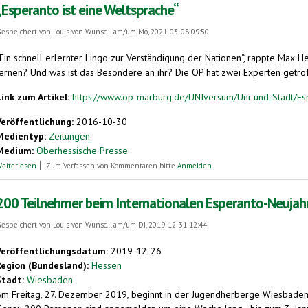
„Esperanto ist eine Weltsprache“
espeichert von
Louis von Wunsc...
am/um Mo, 2021-03-08 09:50
„Ein schnell erlernter Lingo zur Verständigung der Nationen“, rappte Max H
lernen? Und was ist das Besondere an ihr? Die OP hat zwei Experten getroffe
Link zum Artikel:
https://www.op-marburg.de/UNIversum/Uni-und-Stadt/Espe
Veröffentlichung:
2016-10-30
Medientyp:
Zeitungen
Medium:
Oberhessische Presse
über „Esperanto ist eine Weltsprache“
eiterlesen
Zum Verfassen von Kommentaren bitte
Anmelden
.
200 Teilnehmer beim Internationalen Esperanto-Neujah
espeichert von
Louis von Wunsc...
am/um Di, 2019-12-31 12:44
Veröffentlichungsdatum:
2019-12-26
Region (Bundesland):
Hessen
Stadt:
Wiesbaden
Am Freitag, 27. Dezember 2019, beginnt in der Jugendherberge Wiesbaden d