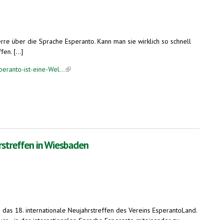
erre über die Sprache Esperanto. Kann man sie wirklich so schnell
n. [...]
ranto-ist-eine-Wel...
(link is external)
rstreffen in Wiesbaden
as 18. internationale Neujahrstreffen des Vereins EsperantoLand.