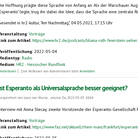
Die Hoffnung prägte diese Sprache von Anfang an: Als der Warschauer Au
Esperanto" legte, trug ihn dabei die Idee, dass die Sprache eine zentrale Rol
esendet in hr2-kultur, "Am Nachmittag", 04.05.2022, 17:15 Uhr
Veranstaltung:
Vorträge
Link zum Artikel:
https://www.hr2.de/podcasts/liliana-ruth-feierstein-ueber
Veröffentlichung:
2022-05-04
Medientyp:
Radio
Medium:
HR2 - Hessischer Rundfunk
über Liliana Ruth Feierstein über Esperanto
eiterlesen
Zum Verfassen von Kommentaren bitte
Anmelden
.
Ist Esperanto als Universalsprache besser geeignet?
espeichert von
Louis von Wunsc...
am/um Do, 2022-05-05 18:04
Interview mit Anina Stecay, zweite Vorsitzende der Esperanto-Gesellschaft F
Veranstaltung:
Vorträge
Link zum Artikel:
https://www.faz.net/aktuell/rhein-main/frankfurt/esperanto
Veröffentlichung:
2022-05-05