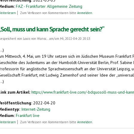
Medium:
FAZ - Frankfurter Allgemeine Zeitung
über Ist Esperanto als Universalsprache besser geeignet?
eiterlesen
Zum Verfassen von Kommentaren bitte
Anmelden
.
„Soll, muss und kann Sprache gerecht sein?“
espeichert von
Louis von Wunsc...
am/um Mi, 2022-04-20 20:13
...)
m Mittwoch, 4. Mai, um 19 Uhr setzen sich im Jüdischen Museum Frankfurt Pro
eschichte des Judentums an der Humboldt-Universität Berlin, Prof. Sabine Fi
rofessorin für anglistische Sprachwissenschaft an der Universität Leipzig, 
Gesellschaft Frankfurt, mit Ludwig Zamenhof und seiner Idee der „universa
...)
Link zum Artikel:
https://www.frankfurt-live.com/-bdquosoll-muss-und-kann
Veröffentlichung:
2022-04-20
Medientyp:
Internet-Zeitung
Medium:
Frankfurt live
über „Soll, muss und kann Sprache gerecht sein?“
eiterlesen
Zum Verfassen von Kommentaren bitte
Anmelden
.