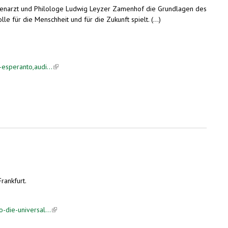
genarzt und Philologe Ludwig Leyzer Zamenhof die Grundlagen des
le für die Menschheit und für die Zukunft spielt. (...)
-esperanto,audi...
(link is external)
rankfurt.
-die-universal...
(link is external)