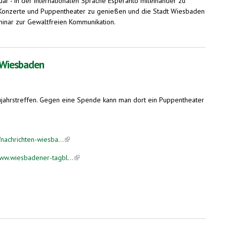
r - in der internationalen Sprache Esperanto miteinander zu
n, Konzerte und Puppentheater zu genießen und die Stadt Wiesbaden
inar zur Gewaltfreien Kommunikation.
aden
n Wiesbaden
ujahrstreffen. Gegen eine Spende kann man dort ein Puppentheater
nachrichten-wiesba...
(link is external)
ww.wiesbadener-tagbl...
(link is external)