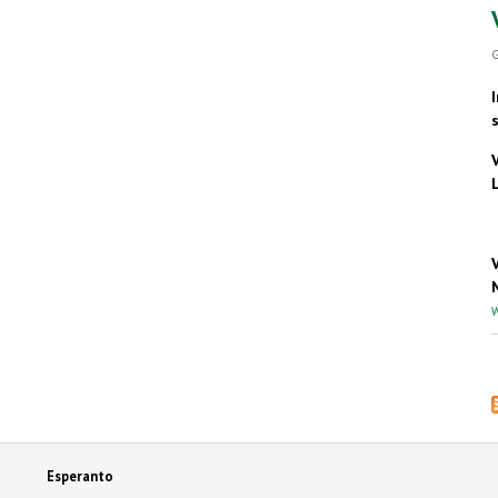
G
W
Esperanto