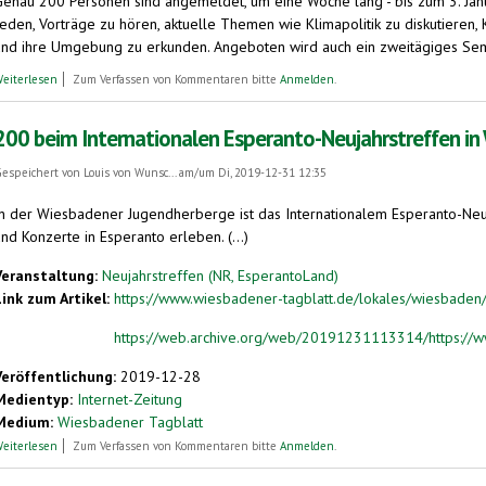
Genau 200 Personen sind angemeldet, um eine Woche lang - bis zum 3. Janua
reden, Vorträge zu hören, aktuelle Themen wie Klimapolitik zu diskutiere
und ihre Umgebung zu erkunden. Angeboten wird auch ein zweitägiges Sem
über 200 Teilnehmer beim Internationalen Esperanto-Neujahrstreffen in Wiesb
eiterlesen
Zum Verfassen von Kommentaren bitte
Anmelden
.
200 beim Internationalen Esperanto-Neujahrstreffen i
espeichert von
Louis von Wunsc...
am/um Di, 2019-12-31 12:35
In der Wiesbadener Jugendherberge ist das Internationalem Esperanto-Ne
nd Konzerte in Esperanto erleben. (...)
Veranstaltung:
Neujahrstreffen (NR, EsperantoLand)
Link zum Artikel:
https://www.wiesbadener-tagblatt.de/lokales/wiesbaden/
https://web.archive.org/web/20191231113314/https://w
Veröffentlichung:
2019-12-28
Medientyp:
Internet-Zeitung
Medium:
Wiesbadener Tagblatt
über 200 beim Internationalen Esperanto-Neujahrstreffen in Wiesbaden
eiterlesen
Zum Verfassen von Kommentaren bitte
Anmelden
.