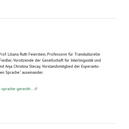
f. Liliana Ruth Feierstein, Professorin für Transkulturelle
edler, Vorsitzende der Gesellschaft für Interlinguistik und
und Anja Christina Stecay, Vorstandsmitglied der Esperanto-
len Sprache“ auseinander.
-sprache-gerecht-...
(link is external)