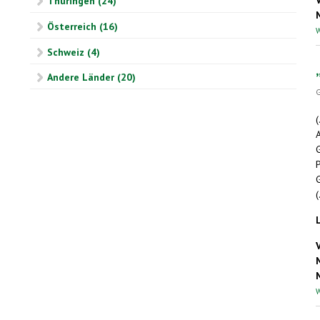
Thüringen (24)
Österreich (16)
W
Schweiz (4)
Andere Länder (20)
G
(
A
G
P
(
W