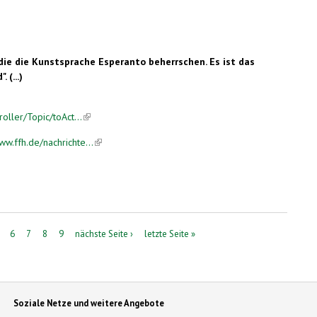
die die Kunstsprache Esperanto beherrschen. Es ist das
 (...)
ller/Topic/toAct...
(link is external)
.ffh.de/nachrichte...
(link is external)
6
7
8
9
nächste Seite ›
letzte Seite »
Soziale Netze und weitere Angebote