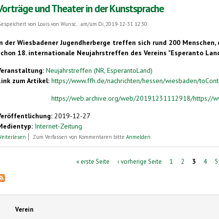
Vorträge und Theater in der Kunstsprache
espeichert von
Louis von Wunsc...
am/um Di, 2019-12-31 12:30
In der Wiesbadener Jugendherberge treffen sich rund 200 Menschen, 
schon 18. internationale Neujahrstreffen des Vereins "Esperanto Land".
Veranstaltung:
Neujahrstreffen (NR, EsperantoLand)
Link zum Artikel:
https://www.ffh.de/nachrichten/hessen/wiesbaden/toContro
https://web.archive.org/web/20191231112918/https://www
Veröffentlichung:
2019-12-27
Medientyp:
Internet-Zeitung
über Vorträge und Theater in der Kunstsprache
eiterlesen
Zum Verfassen von Kommentaren bitte
Anmelden
.
Seiten
« erste Seite
‹ vorherige Seite
1
2
3
4
5
Verein